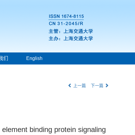
我们
English
上一篇
下一篇
element binding protein signaling