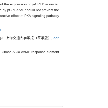
 the expression of p-CREB in nuclei.
ure by pCPT-cAMP could not prevent the
ective effect of PKA signaling pathway
s
]. 上海交通大学学报（医学版）,
doi:
in kinase A via cAMP response element