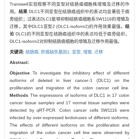
Transwell实验观察不同亚型对结肠癌细胞株增殖及迁移的作
用。
结果
DLC1不同亚型在结肠癌组织中的表达均显著低于癌
旁组织；过表达DLC1能够抑制结肠癌细胞系SW1116的增殖及
迁移，其中DLC1亚型2 (DLC1-isoform2)的作用效果最强。
结
论
DLC1的不同亚型在结肠癌组织中的表达均低于癌旁组织，
DLC1-isoform2对抑制结肠癌细胞的增殖及迁移作用最强。
关键词:
结肠癌,
肝癌缺失基因1,
亚型,
增殖,
迁移
Abstract:
Objective
To investigate the inhibitory effect of different
isoforms of deleted in liver cancer-1 (DLC1) on the
proliferation and migration of the colon cancer cell line.
Methods
The expressions of isoforms of DLC1 in 17 colon
cancer tissue samples and 17 normal tissue samples were
detected by qRT-PCR. Colon cancer cells SW1116 were
infected by over-expressed lentiviruses of different isoforms.
The effects of different isoforms on the proliferation and
migration of the colon cancer cell line were observed by