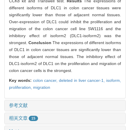
CCK8 kit and Transwell test.
Results
The expressions of
different isoforms of DLC1 in colon cancer tissues were
significantly lower than those of adjacent normal tissues.
Over-expression of DLC1 could inhibit the proliferation and
migration of the colon cancer cell line SW1116 and the
inhibitory effect of isoform2 (DLC1-isoform2) was the
strongest.
Conclusion
The expressions of different isoforms
of DLC1 in colon cancer tissues are significantly lower than
those of adjacent normal tissues. The inhibitory effect of
DLC1-isoform2 of DLC1 on the proliferation and migration of
colon cancer cells is the strongest.
Key words:
colon cancer,
deleted in liver cancer-1,
isoform,
proliferation,
migration
参考文献
相关文章
15