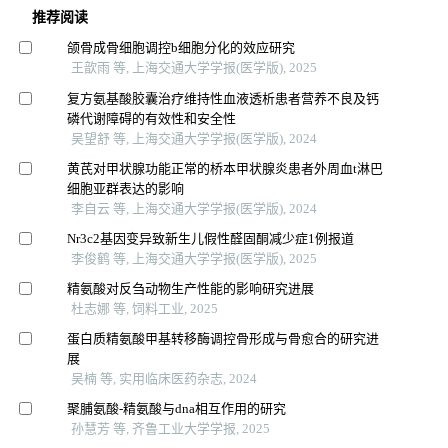
推荐阅读
颌骨成骨细胞调控b细胞分化的效应研究
王歆雨 等, 上海交通大学学报(医学版), 2025
复方氨基酸胶囊治疗维持性血液透析患者营养不良及钙
磷代谢障碍的有效性和安全性
吴望舒 等, 上海交通大学学报(医学版), 2024
黄芪对甲状腺功能正常的桥本甲状腺炎患者外周血t淋巴
细胞亚群表达的影响
李自云 等, 上海交通大学学报(医学版), 2024
Nr3c2基因变异致新生儿假性醛固酮减少症1例报道
李俊鹤 等, 上海交通大学学报(医学版), 2025
精氨酸对反刍动物生产性能的影响研究进展
杜志娜 等, 饲料工业, 2025
蛋白质精氨酸甲基转移酶调控骨形成与骨愈合的研究进
展
吴楠 等, 实用临床医药杂志, 2024
聚脯氨酸-精氨酸与dna相互作用的研究
孙慧芳 等, 齐鲁工业大学学报, 2025