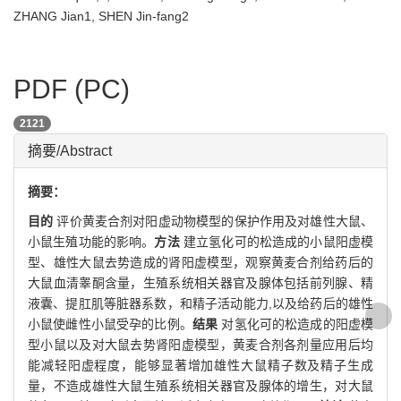
ZHANG Jian1, SHEN Jin-fang2
PDF (PC)
2121
摘要/Abstract
摘要：
目的
评价黄麦合剂对阳虚动物模型的保护作用及对雄性大鼠、
小鼠生殖功能的影响。
方法
建立氢化可的松造成的小鼠阳虚模
型、雄性大鼠去势造成的肾阳虚模型，观察黄麦合剂给药后的
大鼠血清睾酮含量，生殖系统相关器官及腺体包括前列腺、精
液囊、提肛肌等脏器系数，和精子活动能力,以及给药后的雄性
小鼠使雌性小鼠受孕的比例。
结果
对氢化可的松造成的阳虚模
型小鼠以及对大鼠去势肾阳虚模型，黄麦合剂各剂量应用后均
能减轻阳虚程度，能够显著增加雄性大鼠精子数及精子生成
量，不造成雄性大鼠生殖系统相关器官及腺体的增生，对大鼠