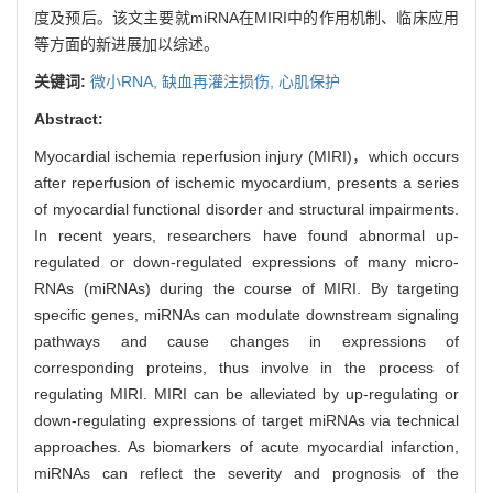
度及预后。该文主要就miRNA在MIRI中的作用机制、临床应用
等方面的新进展加以综述。
关键词:
微小RNA,
缺血再灌注损伤,
心肌保护
Abstract:
Myocardial ischemia reperfusion injury (MIRI)，which occurs
after reperfusion of ischemic myocardium, presents a series
of myocardial functional disorder and structural impairments.
In recent years, researchers have found abnormal up-
regulated or down-regulated expressions of many micro-
RNAs (miRNAs) during the course of MIRI. By targeting
specific genes, miRNAs can modulate downstream signaling
pathways and cause changes in expressions of
corresponding proteins, thus involve in the process of
regulating MIRI. MIRI can be alleviated by up-regulating or
down-regulating expressions of target miRNAs via technical
approaches. As biomarkers of acute myocardial infarction,
miRNAs can reflect the severity and prognosis of the