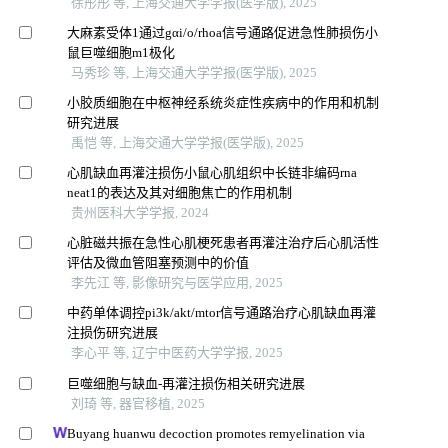
徐彤彤 等, 上海交通大学学报(医学版), 2025
大麻素受体1通过gαi/o/rhoa信号通路促进急性肺损伤小
鼠巨噬细胞m1极化
马秀珍 等, 上海交通大学学报(医学版), 2025
小胶质细胞在中枢神经系统炎症性疾病中的作用和机制
研究进展
禹恺 等, 上海交通大学学报(医学版), 2025
心肌缺血再灌注损伤小鼠心肌组织中长链非编码rna
neat1的表达及其对细胞焦亡的作用机制
贵州医科大学学报, 2024
心脏磁共振在急性心肌梗死患者再灌注治疗后心肌活性
评估及微血管阻塞预测中的价值
李先江 等, 影像研究与医学应用, 2025
中药单体调控pi3k/akt/mtor信号通路治疗心肌缺血再灌
注损伤研究进展
李心平 等, 辽宁中医药大学学报, 2025
巨噬细胞与缺血-再灌注损伤相关研究进展
刘琦 等, 器官移植, 2025
Buyang huanwu decoction promotes remyelination via