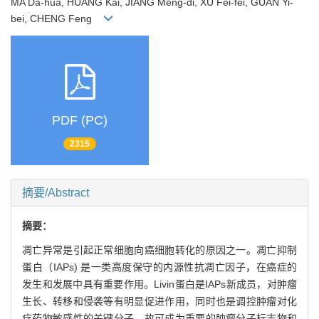
MA Da-hua, HUANG Kai, JIANG Meng-di, XU Fei-fei, GUAN Yi-
bei, CHENG Feng
PDF (PC)
2315
摘要/Abstract
摘要：
凋亡异常是引起正常细胞向癌细胞转化的原因之一。凋亡抑制
蛋白（IAPs) 是一类高度保守的内源性抗凋亡因子，在癌症的
发生和发展中具有重要作用。Livin蛋白是IAPs新成员，对肿瘤
生长、转移和侵袭等有明显促进作用，同时也是调控肿瘤对化
疗药物敏感性的关键分子，故可成为重要的肿瘤分子标志物和