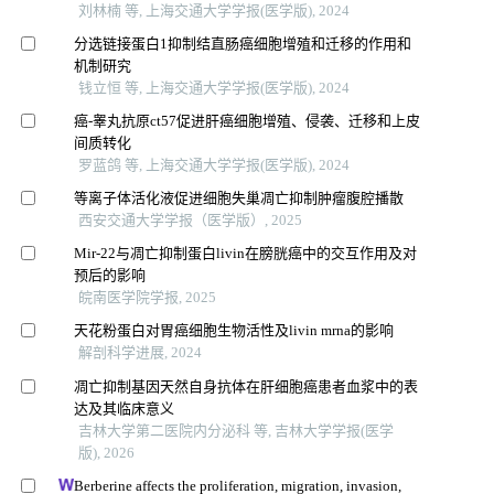
刘林楠 等, 上海交通大学学报(医学版), 2024
分选链接蛋白1抑制结直肠癌细胞增殖和迁移的作用和
机制研究
钱立恒 等, 上海交通大学学报(医学版), 2024
癌-睾丸抗原ct57促进肝癌细胞增殖、侵袭、迁移和上皮
间质转化
罗蓝鸽 等, 上海交通大学学报(医学版), 2024
等离子体活化液促进细胞失巢凋亡抑制肿瘤腹腔播散
西安交通大学学报（医学版）, 2025
Mir-22与凋亡抑制蛋白livin在膀胱癌中的交互作用及对
预后的影响
皖南医学院学报, 2025
天花粉蛋白对胃癌细胞生物活性及livin mrna的影响
解剖科学进展, 2024
凋亡抑制基因天然自身抗体在肝细胞癌患者血浆中的表
达及其临床意义
吉林大学第二医院内分泌科 等, 吉林大学学报(医学
版), 2026
Berberine affects the proliferation, migration, invasion,