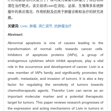
潜在治疗靶点。该文综述Livin在消化、泌尿、生殖等多系统肿
瘤中的表达情况、作用机制及应用于肿瘤诊断和治疗的研究进
展。
关键词:
Livin,
肿瘤,
凋亡调节,
抗肿瘤治疗
Abstract:
Abnormal apoptosis is one of causes leading to the
transformation of normal cells towards cancer cells.
Inhibitors of apoptosis proteins (IAPs), a group of
endogenous cytokines which inhibit apoptosis, play a vital
role in the occurrence and development of cancer. Livin is a
new member of IAPs family and significantly promotes the
growth, metastasis, and invasion of tumors. It is also a key
factor for regulating the sensitivity of tumors towards
chemotherapeutic agents. Therefor Livin can serve as an
important molecular marker and a potential therapeutic
target for tumors. This paper reviews research progresses of
the expression and acting mechanisms of Livin in tumors in