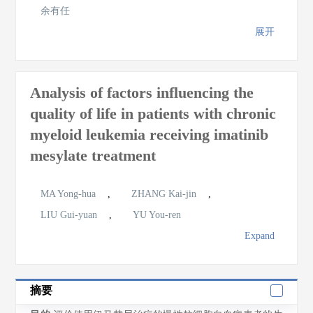
余有任
展开
Analysis of factors influencing the
quality of life in patients with chronic
myeloid leukemia receiving imatinib
mesylate treatment
MA Yong-hua
,
ZHANG Kai-jin
,
LIU Gui-yuan
,
YU You-ren
Expand
摘要