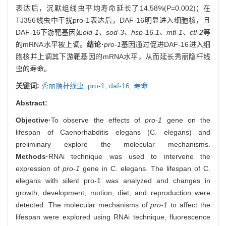
表达后，沉默组线虫平均寿命延长了14.58%(P=0.002)；在
TJ356线虫中干扰pro-1表达后，DAF-16明显进入细胞核，且
DAF-16下游靶基因如
old-1、sod-3、hsp-16.1、mtl-1、ctl-2
等
的mRNA水平被上调。
结论·
pro-1
基因通过促进DAF-16进入细
胞核并上调其下游靶基因的mRNA水平，从而延长秀丽隐杆线
虫的寿命。
关键词:
秀丽隐杆线虫,
pro-1,
daf-16,
寿命
Abstract:
Objective·
To observe the effects of
pro-1
gene on the
lifespan of Caenorhabditis elegans (C. elegans) and
preliminary explore the molecular mechanisms.
Methods·
RNAi technique was used to intervene the
expression of
pro-1
gene in C. elegans. The lifespan of C.
elegans with silent pro-1 was analyzed and changes in
growth, development, motion, diet, and reproduction were
detected. The molecular mechanisms of
pro-1
to affect the
lifespan were explored using RNAi technique, fluorescence