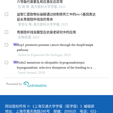
介导脂代谢紊乱和应激反应异常
石 皓 等, 南方医科大学学报, 2022
益智仁提取物谷甾醇通过抑制铁死亡中的ets-5基因表达
延长秀丽隐杆线虫的寿命
李军仪 等, 南方医科大学学报, 2025
秀丽隐杆线虫模型在抗衰老研究中的应用
生物资源, 2025
Bop1 promotes prostate cancer through the dusp6/mapk
pathway
Archivos Espanoles De Urologia, 2023
Prokr2 mutations in idiopathic hypogonadotropic
hypogonadism: selective disruption of the binding to a g-
protein leads to biased signaling
Faseb Journal, 2019
Powered by
网站版权所有 © 《上海交通大学学报（医学版）》编辑部
地址：上海市重庆南路280号 邮编：200025 电话：021-