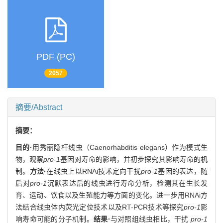
PDF (PC)
2057
摘要/Abstract
摘要：
目的·
用秀丽隐杆线虫（Caenorhabditis elegans）作为模式生
物，观察
pro-1
基因对寿命的影响，并初步探究其影响寿命的机
制。
方法·
在线虫上以RNAi技术定向干扰
pro-1
基因的表达，随
后对
pro-1
沉默表达后的线虫进行寿命分析，检测其在生长发
育、运动、饮食以及生殖能力等方面的变化。进一步用RNAi方
法结合线虫体内荧光定位技术以及RT-PCR技术等探究
pro-1
影
响寿命可能的分子机制。
结果·
与对照组线虫相比，干扰
pro-1