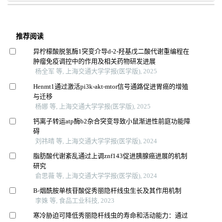
推荐阅读
异柠檬酸脱氢酶1突变介导d-2-羟基戊二酸代谢重编程在
肿瘤免疫调控中的作用及相关药物研发进展
杨全军 等, 上海交通大学学报(医学版), 2025
Henmt1通过激活pi3k-akt-mtor信号通路促进胃癌的增殖
与迁移
杨娜 等, 上海交通大学学报(医学版), 2025
钙离子转运atp酶b2杂合突变导致小鼠渐进性前庭功能障
碍
刘祎晴 等, 上海交通大学学报(医学版), 2024
脂肪酸代谢紊乱通过上调znf143促进胰腺癌进展的机制
研究
俞思薇 等, 上海交通大学学报(医学版), 2024
Β-烟酰胺单核苷酸促秀丽隐杆线虫生长及其作用机制
李姝 等, 食品工业科技, 2023
寒冷胁迫可降低秀丽隐杆线虫的寿命和活动能力：通过