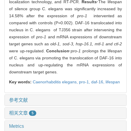
localization technology, and RT-PCR.
Results·
The lifespan
of silence group C. elegans was significantly increased by
14.58% after the expression of
pro-1
intervented as
compared with controls (P=0.002). DAF-16 translocated into
nucleus in C. elegans of TJ356 strain after intervening the
expression of
pro-1
and mRNA expressions of downstream
target genes such as
old-1, sod-3, hsp-16.1, mtl-1 and ctl-2
were up-regulated.
Conclusion·
pro-1
prolongs the lifespan
of C. elegans via promoting the translocation of DAF-16 into
nucleus and up-regulating the mRNA expressions of
downstream target genes.
Key words:
Caenorhabditis elegans,
pro-1,
daf-16,
lifespan
参考文献
相关文章
5
Metrics