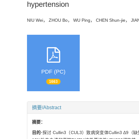
hypertension
NIU Wei， ZHOU Bo， WU Ping， CHEN Shun-jie， J
PDF (PC)
1663
摘要/Abstract
摘要：
目的·
探讨 Cullin3（CUL3）致病突变体Cullin