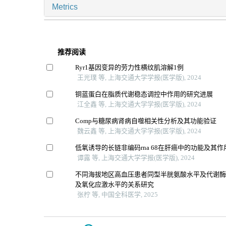
Metrics
推荐阅读
Ryr1基因变异的劳力性横纹肌溶解1例
王光璞 等, 上海交通大学学报(医学版), 2024
铜蓝蛋白在脂质代谢稳态调控中作用的研究进展
江全鑫 等, 上海交通大学学报(医学版), 2024
Comp与糖尿病肾病自噬相关性分析及其功能验证
魏云鑫 等, 上海交通大学学报(医学版), 2024
低氧诱导的长链非编码rna 68在肝癌中的功能及其作
谭露 等, 上海交通大学学报(医学版), 2024
不同海拔地区高血压患者同型半胱氨酸水平及代谢
及氧化应激水平的关系研究
张柠 等, 中国全科医学, 2025