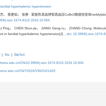
familial hyperkalemic hypertension
， 蒋更如， 张翀 . 家族性高血钾型高血压Cullin3致病突变体neddylat
969/j.issn.1674-8115.2016.10.004
.
Ping， CHEN Shun-jie， JIANG Geng-ru， ZHANG Chong. Molecular 
nt in familial hyperkalemic hypertension[J]. ,
doi: 10.3969/j.issn.1674-
|
Ris
|
BibTeX
shsmu.edu.cn/CN/10.3969/j.issn.1674-8115.2016.10.004
shsmu.edu.cn/CN/Y2016/V36/I10/1420