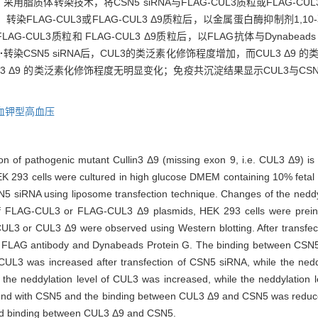
脂质体转染技术，将CSN5 siRNA与FLAG-CUL3质粒或FLAG-CUL3 
；转染FLAG-CUL3或FLAG-CUL3 Δ9质粒后，以金属蛋白酶抑制剂1,10-菲
CUL3质粒和 FLAG-CUL3 Δ9质粒后，以FLAG抗体与Dynabeads P
·
转染CSN5 siRNA后，CUL3的类泛素化修饰程度增加，而CUL3 Δ9 
 Δ9 的类泛素化修饰程度无明显变化；免疫共沉淀结果显示CUL3与CSN5
血钾型高血压
on of pathogenic mutant Cullin3 Δ9 (missing exon 9, i.e. CUL3 Δ9) is
K 293 cells were cultured in high glucose DMEM containing 10% fetal
siRNA using liposome transfection technique. Changes of the neddy
n of FLAG-CUL3 or FLAG-CUL3 Δ9 plasmids, HEK 293 cells were preinc
f CUL3 or CUL3 Δ9 were observed using Western blotting. After tran
th FLAG antibody and Dynabeads Protein G. The binding between CS
 CUL3 was increased after transfection of CSN5 siRNA, while the nedd
, the neddylation level of CUL3 was increased, while the neddylation 
ound with CSN5 and the binding between CUL3 Δ9 and CSN5 was redu
uced binding between CUL3 Δ9 and CSN5.