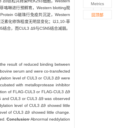
Δ9质粒共转染HEK293细胞，Western
Metrics
咯啉进行预孵育，Western blotting观
rotein G磁珠行免疫共沉淀，Western
回顶部
的类泛素化修饰程度无明显变化；以1,10-菲
结合，而CUL3 Δ9与CSN5结合减弱。
 the result of reduced binding between
 bovine serum and were co-transfected
lation level of CUL3 or CUL3 Δ9 were
ubated with metalloprotease inhibitor
sfection of FLAG-CUL3 or FLAG-CUL3 Δ9
N5 and CUL3 or CUL3 Δ9 was observed
ylation level of CUL3 Δ9 showed little
level of CUL3 Δ9 showed little change.
ced.
Conclusion·
Abnormal neddylation