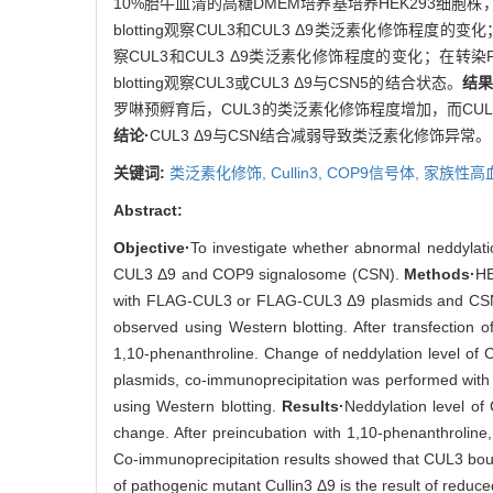
10%胎牛血清的高糖DMEM培养基培养HEK293细胞株，采用
blotting观察CUL3和CUL3 Δ9类泛素化修饰程度的变化
察CUL3和CUL3 Δ9类泛素化修饰程度的变化；在转染FLAG-
blotting观察CUL3或CUL3 Δ9与CSN5的结合状态。
结果
罗啉预孵育后，CUL3的类泛素化修饰程度增加，而CUL3
结论·
CUL3 Δ9与CSN结合减弱导致类泛素化修饰异常。
关键词:
类泛素化修饰,
Cullin3,
COP9信号体,
家族性高
Abstract:
Objective·
To investigate whether abnormal neddylati
CUL3 Δ9 and COP9 signalosome (CSN).
Methods·
HE
with FLAG-CUL3 or FLAG-CUL3 Δ9 plasmids and CSN5 
observed using Western blotting. After transfectio
1,10-phenanthroline. Change of neddylation level o
plasmids, co-immunoprecipitation was performed wi
using Western blotting.
Results·
Neddylation level of
change. After preincubation with 1,10-phenanthroline
Co-immunoprecipitation results showed that CUL3 b
of pathogenic mutant Cullin3 Δ9 is the result of red