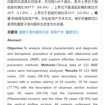
内膜异位症病灶切除术，共切除146个病灶，其中上界位于脂
肪层的病灶共97个（66.4%），上界位于腹直肌前鞘的病灶共
26个（17.8%），上界位于肌层的病灶共23个（15.8%）。
结
论·
积极降低剖宫产率，优化剖宫产手术方式，保护好腹壁切口
是预防腹壁子宫内膜异位症发生的关键。
关键词:
腹壁子宫内膜异位症,
剖宫产术,
腹壁切口
Abstract:
Objective·
To analyze clinical characteristics and diagnostic
and therapeutic procedure of patients with abdominal wall
endometriosis (AWE) and explore effective treatment and
prevention methods.
Methods·
Clinical data of 121 AWE
cases were retrospectively analyzed.
Results·
Of 121 AWE
cases, 120 cases (99.2%) were secondary to cesarean
section with a median latency of 24 months. Of 94 cases
(77.7%) with the description of cesarean section incision
type, 65 cases (69.1%) had the transverse incision
(Pfannenstiel incision) and the other 29 cases (30.9%) had
the vertical midline incision. All patients underwent the