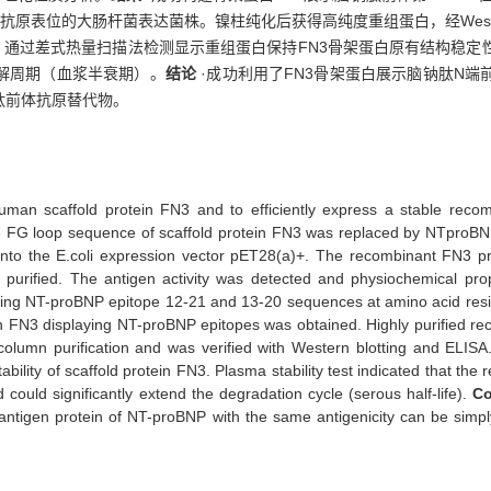
抗原表位的大肠杆菌表达菌株。镍柱纯化后获得高纯度重组蛋白，经Weste
免疫活性。通过差式热量扫描法检测显示重组蛋白保持FN3骨架蛋白原有结构
解周期（血浆半衰期）。
结论
·成功利用了FN3骨架蛋白展示脑钠肽N
肽前体抗原替代物。
man scaffold protein FN3 and to efficiently express a stable recom
 FG loop sequence of scaffold protein FN3 was replaced by NTproB
 into the E.coli expression vector pET28(a)+. The recombinant FN3 p
purified. The antigen activity was detected and physiochemical pro
aying NT-proBNP epitope 12-21 and 13-20 sequences at amino acid resi
otein FN3 displaying NT-proBNP epitopes was obtained. Highly purified 
column purification and was verified with Western blotting and ELISA
ility of scaffold protein FN3. Plasma stability test indicated that the
 could significantly extend the degradation cycle (serous half-life).
Co
r antigen protein of NT-proBNP with the same antigenicity can be simply,