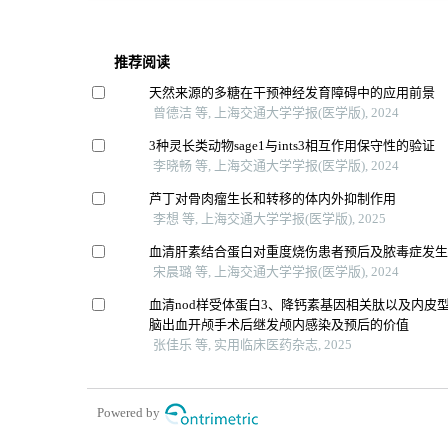
推荐阅读
天然来源的多糖在干预神经发育障碍中的应用前景
曾德洁 等, 上海交通大学学报(医学版), 2024
3种灵长类动物sage1与ints3相互作用保守性的验证
李晓畅 等, 上海交通大学学报(医学版), 2024
芦丁对骨肉瘤生长和转移的体内外抑制作用
李想 等, 上海交通大学学报(医学版), 2025
血清肝素结合蛋白对重度烧伤患者预后及脓毒症发
宋晨璐 等, 上海交通大学学报(医学版), 2024
血清nod样受体蛋白3、降钙素基因相关肽以及内皮
脑出血开颅手术后继发颅内感染及预后的价值
张佳乐 等, 实用临床医药杂志, 2025
Powered by