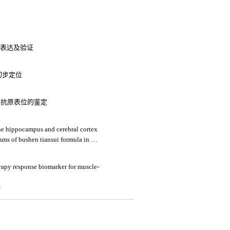
中的表达及验证
初步定位
及其抗原表位的鉴定
he hippocampus and cerebral cortex
sms of bushen tiansui formula in an
's disease
rapy response biomarker for muscle-
3