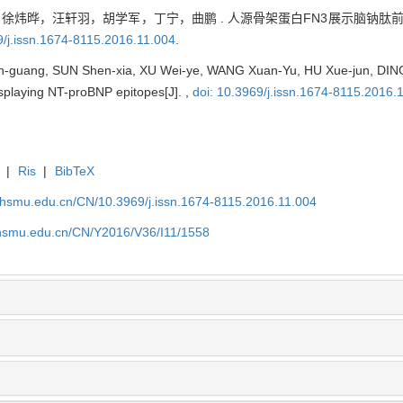
炜晔，汪轩羽，胡学军，丁宁，曲鹏 . 人源骨架蛋白FN3展示脑钠肽前体
9/j.issn.1674-8115.2016.11.004
.
-guang, SUN Shen-xia, XU Wei-ye, WANG Xuan-Yu, HU Xue-jun, DING
isplaying NT-proBNP epitopes[J]. ,
doi: 10.3969/j.issn.1674-8115.2016.
|
Ris
|
BibTeX
shsmu.edu.cn/CN/10.3969/j.issn.1674-8115.2016.11.004
shsmu.edu.cn/CN/Y2016/V36/I11/1558