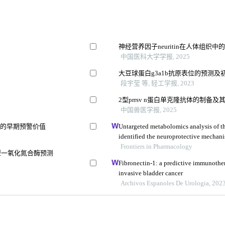
神经营养因子neuritin在人体组织
中国医科大学学报, 2025
大豆球蛋白g3a1b抗原表位的预测及
段宇莹 等, 轻工学报, 2023
2型prrsv n蛋白单克隆抗体的制备
中国兽医学报, 2025
生的早期预警价值
Untargeted metabolomics analysis of t
identified the neuroprotective mechani
aβ25-35-induced rat model of alzheimer
Frontiers in Pharmacology
型一氧化氮合酶预测
Fibronectin-1: a predictive immunothe
invasive bladder cancer
Archivos Espanoles De Urologia, 202