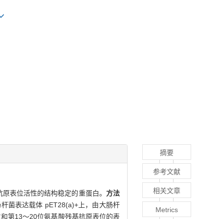
摘要
参考文献
相关文章
N端抗原表位活性的结构稳定的重蛋白。
方法
杆菌表达载体 pET28(a)+上，由大肠杆
Metrics
位和第13～20位氨基酸残基抗原表位的表