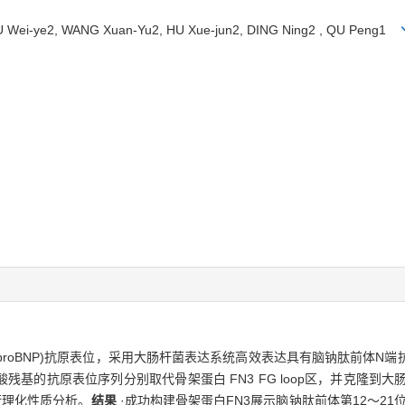
XU Wei-ye2, WANG Xuan-Yu2, HU Xue-jun2, DING Ning2 , QU Peng1
NT-proBNP)抗原表位，采用大肠杆菌表达系统高效表达具有脑钠肽前体
酸残基的抗原表位序列分别取代骨架蛋白 FN3 FG loop区，并克隆到大肠
进行理化性质分析。
结果
·成功构建骨架蛋白FN3展示脑钠肽前体第12～21