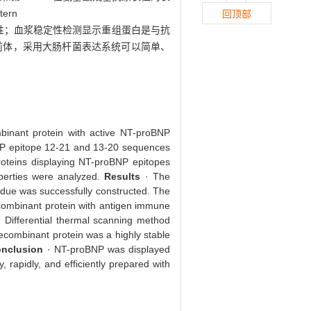
rn
回顶部
稳定性；血浆稳定性检测显示重组蛋白是与抗
端前体，采用大肠杆菌表达系统可以简单、
binant protein with active NT-proBNP
NP epitope 12-21 and 13-20 sequences
roteins displaying NT-proBNP epitopes
perties were analyzed.
Results
· The
due was successfully constructed. The
recombinant protein with antigen immune
. Differential thermal scanning method
 recombinant protein was a highly stable
nclusion
· NT-proBNP was displayed
 rapidly, and efficiently prepared with