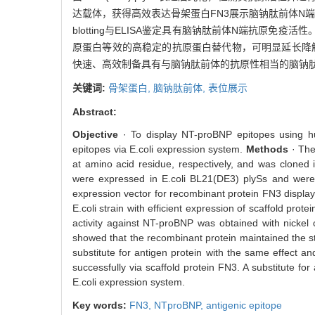
达载体，获得高效表达骨架蛋白FN3展示脑钠肽前体N端
blotting与ELISA鉴定具有脑钠肽前体N端抗原
原蛋白等效的高稳定的抗原蛋白替代物，可明显延长降
快速、高效制备具有与脑钠肽前体的抗原性相当的脑钠
关键词:
骨架蛋白,
脑钠肽前体,
表位展示
Abstract:
Objective
· To display NT-proBNP epitopes using hu
epitopes via E.coli expression system.
Methods
· The
at amino acid residue, respectively, and was cloned
were expressed in E.coli BL21(DE3) plySs and were 
expression vector for recombinant protein FN3 displ
E.coli strain with efficient expression of scaffold pr
activity against NT-proBNP was obtained with nickel 
showed that the recombinant protein maintained the stab
substitute for antigen protein with the same effect and
successfully via scaffold protein FN3. A substitute fo
E.coli expression system.
Key words:
FN3,
NTproBNP,
antigenic epitope