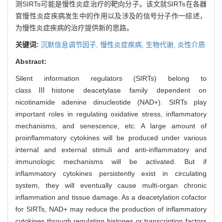
测SIRTs可能是慢性炎症治疗的靶向分子。该文就SIRTs在各器
官慢性炎症疾病发生中的作用以及涉及的信号分子作一综述，
为慢性炎症疾病的治疗提供新的思路。
关键词:
沉默信息调节因子,
慢性炎症疾病,
生物代谢,
炎性介质
Abstract:
Silent information regulators (SIRTs) belong to
classⅢhistone deacetylase family dependent on
nicotinamide adenine dinucleotide (NAD+). SIRTs play
important roles in regulating oxidative stress, inflammatory
mechanisms, and senescence, etc. A large amount of
proinflammatory cytokines will be produced under various
internal and external stimuli and anti-inflammatory and
immunologic mechanisms will be activated. But if
inflammatory cytokines persistently exist in circulating
system, they will eventually cause multi-organ chronic
inflammation and tissue damage. As a deacetylation cofactor
for SIRTs, NAD+ may reduce the production of inflammatory
cytokines through regulating histones or transcription factors