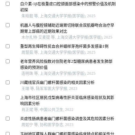
白介素-1β在极重症口腔颌面部感染中的预警价值及机制
初探
朱晗懿 等, 上海交通大学学报(医学版), 2025
机器人与腹腔镜辅助近端胃切除联合双肌瓣吻合治疗早
期胃上部癌的近期效果对比
木尔扎特·艾麦提 等, 上海交通大学学报(医学版), 2025
重型再生障碍性贫血合并蜡样芽孢杆菌多发感染1例
周慧茹 等, 上海交通大学学报(医学版), 2025
老年营养风险指数对住院老年2型糖尿病患者发生肺部
感染的预测价值
连明珠 等, 上海交通大学学报(医学版), 2025
川藏线官兵幽门螺杆菌感染的相关因素分析
王瑞 等, 陆军军医大学学报, 2023
上海市社区居民戊型病毒性肝炎亚临床感染现状及其影
响因素分析
肖正斌 等, 中国公共卫生, 2022
炎症性肠病患者幽门螺杆菌感染调查及其危险因素分析
周如宁 等, 协和医学杂志, 2023
玉树地区藏族人群幽门螺杆菌感染临床特点和相关性分