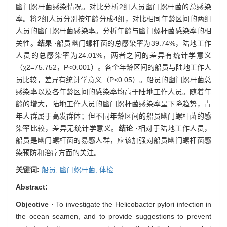
幽门螺杆菌感染情况。对比分析2组人员幽门螺杆菌的总感染
率。将2组人员分别按年龄分成4组，对比相同年龄区间的两组
人员的幽门螺杆菌感染率。分析年龄与幽门螺杆菌感染率的相
关性。
结果
·船员幽门螺杆菌的总感染率为39.74%，陆地工作
人员的总感染率为24.01%，两者之间的差异有统计学意义
（χ2=75.752，P<0.001）。各个年龄区间的船员与陆地工作人
员比较，差异有统计学意义（P<0.05）。船员的幽门螺杆菌总
感染率以及各年龄区间的感染率均高于陆地工作人员。随着年
龄的增大，陆地工作人员的幽门螺杆菌感染率呈下降趋势，青
年人群属于高发群体；但不同年龄区间的船员幽门螺杆菌的感
染率比较，差异无统计学意义。
结论
·相对于陆地工作人员，
船员是幽门螺杆菌的易感人群，应该加强对船员幽门螺杆菌感
染预防和治疗方面的关注。
关键词:
船员,
幽门螺杆菌,
体检
Abstract:
Objective
· To investigate the Helicobacter pylori infection in
the ocean seamen, and to provide suggestions to prevent