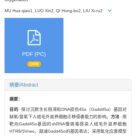
MU Hua-qiao1, LUO Xin2, QI Hong-bo2, LIU Xi-ru2
PDF (PC)
1909
摘要/Abstract
摘要：
目的
·探讨沉默生长阻滞和DNA损伤45α（Gadd45α）基因对
缺氧/复氧下人绒毛外滋养细胞迁移侵袭能力的影响。
方法
·用
靶向Gadd45α基因的shRNA慢病毒感染人绒毛外滋养细胞
HTR8/SVneo，敲减Gadd45α的基因表达；采用氧化应激模型