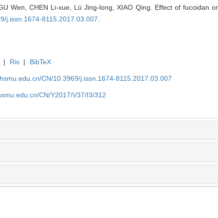
U Wen, CHEN Li-xue, Lü Jing-long, XIAO Qing. Effect of fucoidan on
69/j.issn.1674-8115.2017.03.007
.
|
Ris
|
BibTeX
shsmu.edu.cn/CN/10.3969/j.issn.1674-8115.2017.03.007
shsmu.edu.cn/CN/Y2017/V37/I3/312