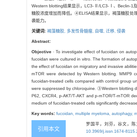
Western blotting结果显示，LC3-Ⅱ/LC3-Ⅰ、B
糖胶浓度增加而降低。④ELISA结果显示，褐藻糖胶处
袭能力。
关键词:
褐藻糖胶,
多发性骨髓瘤,
自噬,
迁移,
侵袭
Abstract:
Objective
· To investigate effect of fucoidan on aut
fucoidan were cultured in vitro. The formation of a
the effect of fucoidan on migratory and invasive abi
mTOR were detected by Western blotting. MMP9 co
fucoidan-treated cells compared with control group u
were suppressed by chloroquine. ③Western blotting d
P62, CXCR4, p-AKT/T-AKT and p-mTOR/T-mTOR decrea
medium of fucoidan-treated cells significantly decreas
Key words:
fucoidan,
multiple myeloma,
autophagy,
m
罗国平，刘芬，谷文，陈力
引用本文
10.3969/j.issn.1674-8115