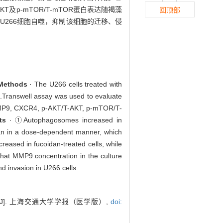
-AKT及p-mTOR/T-mTOR蛋白表达随褐藻
回顶部
U266细胞自噬，抑制该细胞的迁移、侵
Methods
· The U266 cells treated with
.Transwell assay was used to evaluate
2, MMP9, CXCR4, p-AKT/T-AKT, p-mTOR/T-
lts
· ①Autophagosomes increased in
idan in a dose-dependent manner, which
ased in fucoidan-treated cells, while
t MMP9 concentration in the culture
d invasion in U266 cells.
]. 上海交通大学学报（医学版）,
doi: