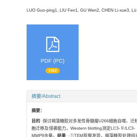
LUO Guo-ping1, LIU Fen1, GU Wen2, CHEN Li-xue3, L
PDF (PC)
1562
摘要/Abstract
摘要：
目的
·探讨褐藻糖胶对多发性骨髓瘤U266细胞自噬、迁
胞迁移及侵袭能力，Western blotting测定LC3-Ⅱ/LC
MMP9含量。
结果
· ①TEM观察发现，褐藻糖胶处理