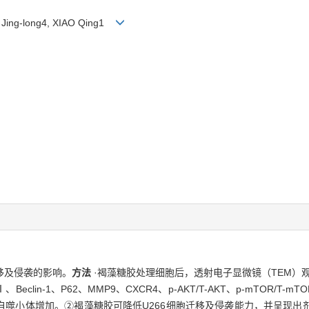
ü Jing-long4, XIAO Qing1
移及侵袭的影响。
方法
·褐藻糖胶处理细胞后，透射电子显微镜（TEM）观察
3-Ⅰ、Beclin-1、P62、MMP9、CXCR4、p-AKT/T-AKT、p-mTOR
组自噬小体增加。②褐藻糖胶可降低U266细胞迁移及侵袭能力，并呈现