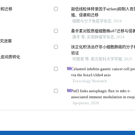
袭和迁移
敲低线粒体转录因子a(tfam)抑制
殖、侵袭和迁移
细胞与分子免疫学杂志, 2024
桑辛素对胶质瘤细胞株u87迁移与侵
唐冬 等, 实用肿瘤学杂志, 2024
研究进展
扶正化积汤治疗非小细胞肺癌的分子
验证
上皮间质转化
何丽君 等, 南方医科大学学报, 2025
Celastrol inhibits gastric cancer cell p
via the foxa1/cldn4 axis
Toxicology Research
Psd3 links autophagic flux to mhc-i-
associated immune modulation in esop
Apoptosis, 2026