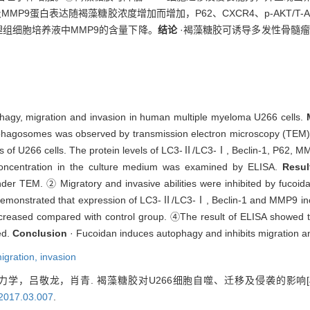
eclin-1及MMP9蛋白表达随褐藻糖胶浓度增加而增加，P62、CXCR4、p-AKT/T
理组细胞培养液中MMP9的含量下降。
结论
·褐藻糖胶可诱导多发性骨髓瘤
ophagy, migration and invasion in human multiple myeloma U266 cells.
utophagosomes was observed by transmission electron microscopy (TEM)
lities of U266 cells. The protein levels of LC3-Ⅱ/LC3-Ⅰ, Beclin-1, P6
ncentration in the culture medium was examined by ELISA.
Resu
nder TEM. ② Migratory and invasive abilities were inhibited by fuco
emonstrated that expression of LC3-Ⅱ/LC3-Ⅰ, Beclin-1 and MMP9 incre
sed compared with control group. ④The result of ELISA showed tha
ed.
Conclusion
· Fucoidan induces autophagy and inhibits migration an
igration,
invasion
学，吕敬龙，肖青. 褐藻糖胶对U266细胞自噬、迁移及侵袭的影响[J
.2017.03.007
.