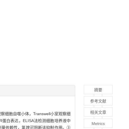
摘要
参考文献
相关文章
细胞自噬小体，Transwell小室观察细
/T-mTOR蛋白表达，ELISA法检测细胞培养液中
Metrics
出剂量依赖性，氯喹可阻断该抑制作用。③