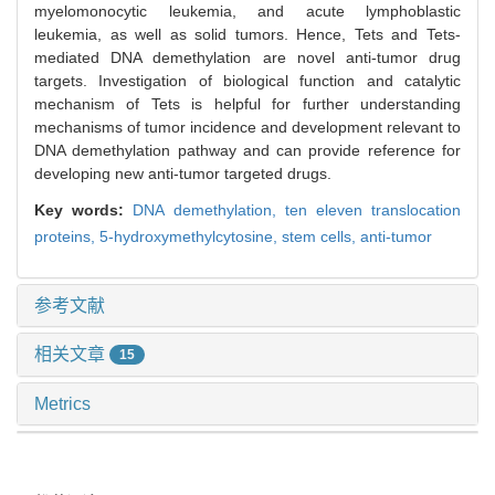
myelomonocytic leukemia, and acute lymphoblastic
leukemia, as well as solid tumors. Hence, Tets and Tets-
mediated DNA demethylation are novel anti-tumor drug
targets. Investigation of biological function and catalytic
mechanism of Tets is helpful for further understanding
mechanisms of tumor incidence and development relevant to
DNA demethylation pathway and can provide reference for
developing new anti-tumor targeted drugs.
Key words:
DNA demethylation,
ten eleven translocation
proteins,
5-hydroxymethylcytosine,
stem cells,
anti-tumor
参考文献
相关文章
15
Metrics