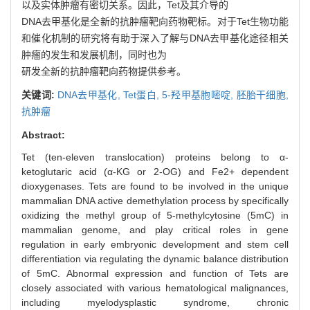
以及实体肿瘤有密切关系。因此，Tet及其介导的
DNA去甲基化是全新的抗肿瘤靶向药物靶标。对于Tet生物功能
和催化机制的研究将有助于深入了解与DNA去甲基化途径相关
肿瘤的发生和发展机制，同时也为
研发全新的抗肿瘤靶向药物提供参考。
关键词:
DNA去甲基化,
Tet蛋白,
5-羟甲基胞嘧啶,
胚胎干细胞,
抗肿瘤
Abstract:
Tet (ten-eleven translocation) proteins belong to α-
ketoglutaric acid (α-KG or 2-OG) and Fe2+ dependent
dioxygenases. Tets are found to be involved in the unique
mammalian DNA active demethylation process by specifically
oxidizing the methyl group of 5-methylcytosine (5mC) in
mammalian genome, and play critical roles in gene
regulation in early embryonic development and stem cell
differentiation via regulating the dynamic balance distribution
of 5mC. Abnormal expression and function of Tets are
closely associated with various hematological malignances,
including myelodysplastic syndrome, chronic