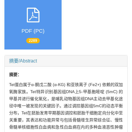
PDF (PC)
2289
摘要/Abstract
摘要：
Tet蛋白属于α-酮戊二酸 (α-KG) 和亚铁离子 (Fe2+) 依赖的双加
氧酶家族。Tet特异识别基因组DNA上5-甲基胞嘧啶 (5mC) 的
甲基并进行催化氧化，是哺乳动物基因组DNA主动去甲基化途
径中唯一被发现的关键因子。通过调控基因组5mC的动态平衡
分布，Tet在胚胎发育早期基因调控和胚胎干细胞定向分化中至
关重要，其表达和功能异常与包括骨髓增生异常综合征、慢性
骨髓单核细胞性白血病和急性白血病在内的多种血液恶性肿瘤