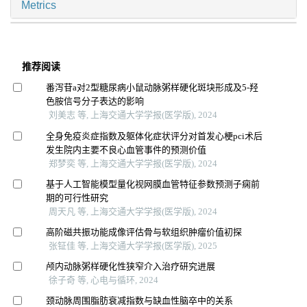
Metrics
推荐阅读
番泻苷a对2型糖尿病小鼠动脉粥样硬化斑块形成及5-羟
色胺信号分子表达的影响
刘美志 等, 上海交通大学学报(医学版), 2024
全身免疫炎症指数及躯体化症状评分对首发心梗pci术后
发生院内主要不良心血管事件的预测价值
郑梦奕 等, 上海交通大学学报(医学版), 2024
基于人工智能模型量化视网膜血管特征参数预测子痫前
期的可行性研究
周天凡 等, 上海交通大学学报(医学版), 2024
高阶磁共振功能成像评估骨与软组织肿瘤价值初探
张钲佳 等, 上海交通大学学报(医学版), 2025
颅内动脉粥样硬化性狭窄介入治疗研究进展
徐子奇 等, 心电与循环, 2024
颈动脉周围脂肪衰减指数与缺血性脑卒中的关系