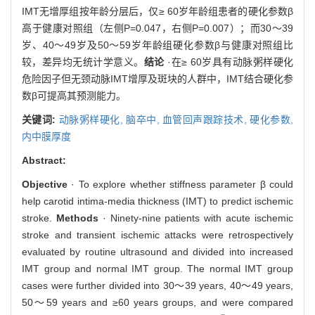
IMT无增厚组按年龄分层后，仅≥ 60岁年龄组患者的硬化参数β
高于健康对照组（左侧P=0.047，右侧P=0.007）；而30～39
岁、40～49岁及50～59岁年龄组硬化参数β与健康对照组比
较，差异均无统计学意义。
结论
·在≥ 60岁具有动脉粥样硬化
危险因子但无颈动脉IMT增厚及斑块的人群中，IMT结合硬化参
数β可提高其预测能力。
关键词:
动脉粥样硬化,
脑卒中,
血管回声跟踪技术,
硬化参数,
内中膜厚度
Abstract:
Objective
· To explore whether stiffness parameter β could
help carotid intima-media thickness (IMT) to predict ischemic
stroke.
Methods
· Ninety-nine patients with acute ischemic
stroke and transient ischemic attacks were retrospectively
evaluated by routine ultrasound and divided into increased
IMT group and normal IMT group. The normal IMT group
cases were further divided into 30～39 years, 40～49 years,
50～59 years and ≥60 years groups, and were compared