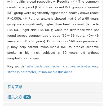
with healthy crowd respectively.
Results
· ① The common
carotid artery wall β of both increased IMT group and normal
IMT group were significantly higher than healthy crowd (each
P=0.000). ② Further analysis showed that β of ≥ 60 years
group were significantly higher than healthy crowd (left side
P=0.047, right side P=0.007); while the difference was not
found across younger age groups (30～39 years, 40～49
years and 50～59 years).
Conclusion
· Stiffness parameter
β may help carotid intima-media IMT to predict ischemic
stroke in high risk subjects ≥ 60 years old without
morphology changes.
Key words:
atherosclerosis,
ischemic stroke,
echo-tracking,
stiffness parameter,
intima-media thickness
参考文献
相关文章
15