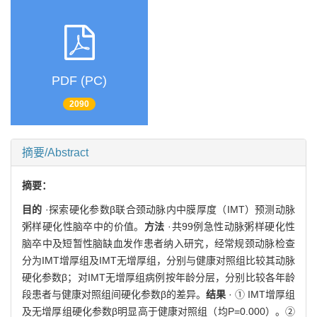
PDF (PC)
2090
摘要/Abstract
摘要：
目的
·探索硬化参数β联合颈动脉内中膜厚度（IMT）预测动脉
粥样硬化性脑卒中的价值。
方法
·共99例急性动脉粥样硬化性
脑卒中及短暂性脑缺血发作患者纳入研究，经常规颈动脉检查
分为IMT增厚组及IMT无增厚组，分别与健康对照组比较其动脉
硬化参数β；对IMT无增厚组病例按年龄分层，分别比较各年龄
段患者与健康对照组间硬化参数β的差异。
结果
· ① IMT增厚组
及无增厚组硬化参数β明显高于健康对照组（均P=0.000）。②