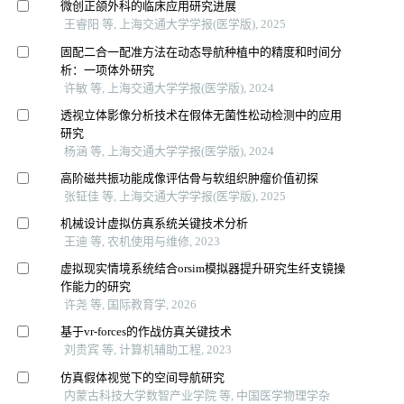
微创正颌外科的临床应用研究进展
王睿阳 等, 上海交通大学学报(医学版), 2025
固配二合一配准方法在动态导航种植中的精度和时间分
析：一项体外研究
许敏 等, 上海交通大学学报(医学版), 2024
透视立体影像分析技术在假体无菌性松动检测中的应用
研究
杨涵 等, 上海交通大学学报(医学版), 2024
高阶磁共振功能成像评估骨与软组织肿瘤价值初探
张钲佳 等, 上海交通大学学报(医学版), 2025
机械设计虚拟仿真系统关键技术分析
王迪 等, 农机使用与维修, 2023
虚拟现实情境系统结合orsim模拟器提升研究生纤支镜操
作能力的研究
许尧 等, 国际教育学, 2026
基于vr-forces的作战仿真关键技术
刘贵宾 等, 计算机辅助工程, 2023
仿真假体视觉下的空间导航研究
内蒙古科技大学数智产业学院 等, 中国医学物理学杂