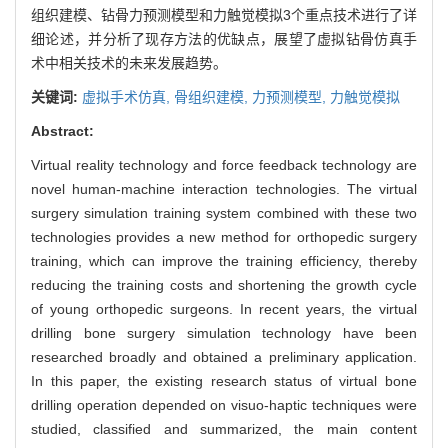
组织建模、钻骨力预测模型和力触觉模拟3个重点技术进行了详
细论述，并分析了现存方法的优缺点，展望了虚拟钻骨仿真手
术中相关技术的未来发展趋势。
关键词:
虚拟手术仿真,
骨组织建模,
力预测模型,
力触觉模拟
Abstract:
Virtual reality technology and force feedback technology are
novel human-machine interaction technologies. The virtual
surgery simulation training system combined with these two
technologies provides a new method for orthopedic surgery
training, which can improve the training efficiency, thereby
reducing the training costs and shortening the growth cycle
of young orthopedic surgeons. In recent years, the virtual
drilling bone surgery simulation technology have been
researched broadly and obtained a preliminary application.
In this paper, the existing research status of virtual bone
drilling operation depended on visuo-haptic techniques were
studied, classified and summarized, the main content