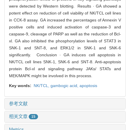
were detected by Western blotting. Results · GA showed a
potent effect on reduction of cell viability of NK/TCL cell lines
in CCK-8 assay. GA increased the percentages of Annexin V
positive cells and induced activation of caspase-3 and
caspase-9, cleavage of PARP as well as the reduction of Bcl-
xl. GA also inhibited the phosphorylation levels of STAT3 in
SNK-1 and SNT-8, and ERK1/2 in SNK-1 and SNK-6
significantly. Conclusion · GA induces cell apoptosis in
NK/TCL cell lines SNK-1, SNK-6 and SNT-8. Anti-apoptosis
protein Bcl-xl and signaling pathway JAKs/ STATs and
MEK/MAPK might be involved in this process.
Key words:
NK/TCL,
gambogic acid,
apoptosis
参考文献
相关文章
15
Metrics