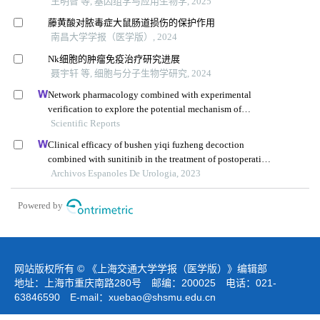
王明智 等, 基因组学与应用生物学, 2025
藤黄酸对脓毒症大鼠肠道损伤的保护作用
南昌大学学报（医学版）, 2024
Nk细胞的肿瘤免疫治疗研究进展
聂宇轩 等, 细胞与分子生物学研究, 2024
Network pharmacology combined with experimental
verification to explore the potential mechanism of
naringenin in the treatment of cervical cancer
Scientific Reports
Clinical efficacy of bushen yiqi fuzheng decoction
combined with sunitinib in the treatment of postoperative
patients with renal cell carcinoma and its influence on
Archivos Espanoles De Urologia, 2023
their immune function
Powered by
网站版权所有 © 《上海交通大学学报（医学版）》编辑部
地址：上海市重庆南路280号 邮编：200025 电话：021-
63846590 E-mail：
xuebao@shsmu.edu.cn