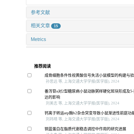
参考文献
相关文章
15
Metrics
推荐阅读
成骨细胞条件性视黄酸信号失活小鼠模型的构建与
孙思远 等, 上海交通大学学报(医学版), 2024
番泻苷a对2型糖尿病小鼠动脉粥样硬化斑块形成及5
达的影响
刘美志 等, 上海交通大学学报(医学版), 2024
钙离子转运atp酶b2杂合突变导致小鼠渐进性前庭功
刘祎晴 等, 上海交通大学学报(医学版), 2024
铜蓝蛋白在脂质代谢稳态调控中作用的研究进展