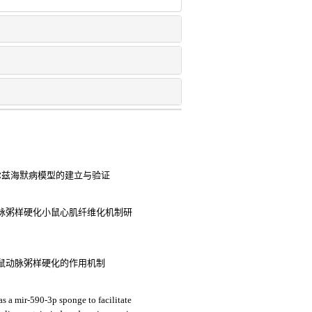
尔兹海默病模型的建立与验证
-动脉粥样硬化小鼠心肌纤维化机制研
-小鼠动脉粥样硬化的作用机制
 a mir-590-3p sponge to facilitate