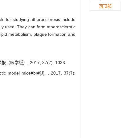
回顶部
s for studying atherosclerosis include
y used. They can form atherosclerotic
 lipid metabolism, plaque formation and
）, 2017, 37(7): 1033-.
tic model mice#br#[J]. , 2017, 37(7):