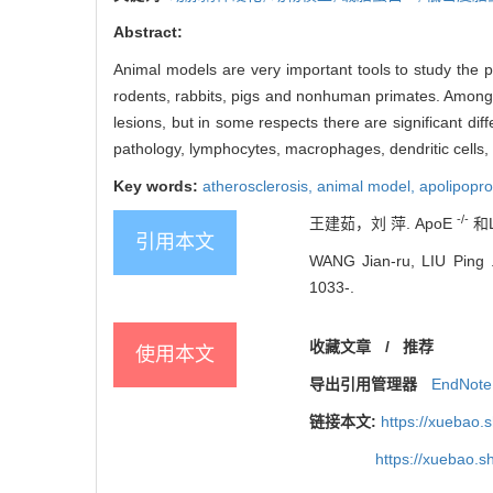
Abstract:
Animal models are very important tools to study the p
rodents, rabbits, pigs and nonhuman primates. Among
lesions, but in some respects there are significant di
pathology, lymphocytes, macrophages, dendritic cells
Key words:
atherosclerosis,
animal model,
apolipopro
-/-
王建茹，刘 萍. ApoE
和
引用本文
WANG Jian-ru, LIU Ping 
1033-.
收藏文章
/
推荐
使用本文
导出引用管理器
EndNote
链接本文:
https://xuebao.
https://xuebao.