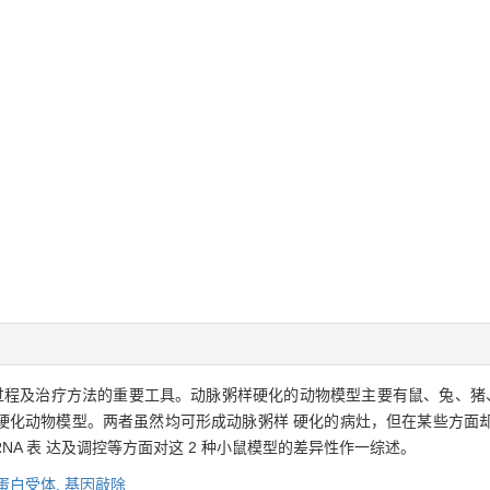
及治疗方法的重要工具。动脉粥样硬化的动物模型主要有鼠、兔、猪、非 人灵
动脉粥样硬化动物模型。两者虽然均可形成动脉粥样 硬化的病灶，但在某些方
A 表 达及调控等方面对这 2 种小鼠模型的差异性作一综述。
蛋白受体,
基因敲除