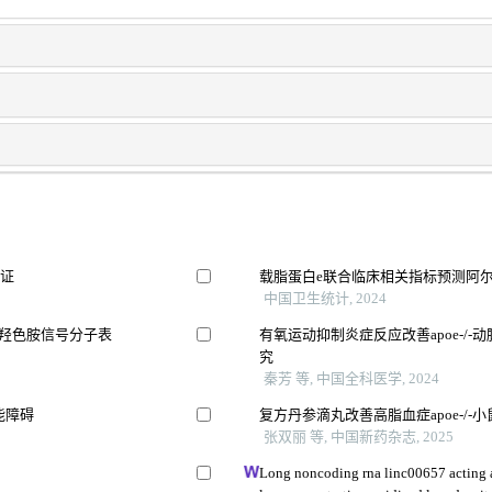
验证
载脂蛋白e联合临床相关指标预测阿
中国卫生统计, 2024
-羟色胺信号分子表
有氧运动抑制炎症反应改善apoe-/
究
秦芳 等, 中国全科医学, 2024
能障碍
复方丹参滴丸改善高脂血症apoe-/
张双丽 等, 中国新药杂志, 2025
Long noncoding rna linc00657 acting as