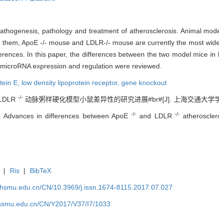
athogenesis, pathology and treatment of atherosclerosis. Animal model
 them, ApoE -/- mouse and LDLR-/- mouse are currently the most widel
fferences. In this paper, the differences between the two model mice in
, microRNA expression and regulation were reviewed.
tein E,
low density lipoprotein receptor,
gene knockout
-/-
LDLR
动脉粥样硬化模型小鼠差异性的研究进展#br#[J]. 上海交通大学学报（医学版
-/-
-/-
. Advances in differences between ApoE
and LDLR
atherosclero
|
Ris
|
BibTeX
shsmu.edu.cn/CN/10.3969/j.issn.1674-8115.2017.07.027
shsmu.edu.cn/CN/Y2017/V37/I7/1033