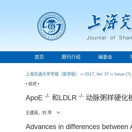
首页
期刊介绍
编委会
上海交通大学学报（医学版）
››
2017
,
Vol. 37
››
Issue (7)
• 综述 •
-/-
-/-
ApoE
和LDLR
动脉粥样硬化模
王建茹，刘 萍
Advances in differences between