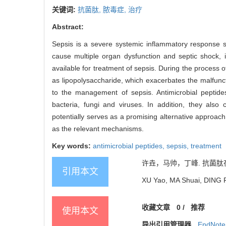
关键词:
抗菌肽,
脓毒症,
治疗
Abstract:
Sepsis is a severe systemic inflammatory response s
cause multiple organ dysfunction and septic shock, i
available for treatment of sepsis. During the process of
as lipopolysaccharide, which exacerbates the malfunc
to the management of sepsis. Antimicrobial peptides
bacteria, fungi and viruses. In addition, they als
potentially serves as a promising alternative approach
as the relevant mechanisms.
Key words:
antimicrobial peptides,
sepsis,
treatment
许垚，马帅，丁峰. 抗菌肽在脓毒
引用本文
XU Yao, MA Shuai, DING Fen
收藏文章
0
/
推荐
使用本文
导出引用管理器
EndNote