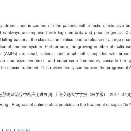
yndrome, and is common in the patients with infection, extensive bur
t is always accompanied with high mortality and poor prognosis. Cur
 killing bacteria, the classical antibiotics lead to release of a large qu
tion of immune system. Furthermore, the growing number of multiresi
 (AMPs) are small, cationic, and amphipathic peptides with broad-s
o can neutralize endotoxin and suppress inflammatory cascade thro
 for sepsis treatment. This review briefly summarizes the progress of 
症治疗中的应用进展[J]. 上海交通大学学报（医学版）, 2017, 37(8): 1
g . Progress of antimicrobial peptides in the treatment of sepsis#br#[
|
Ris
|
BibTeX