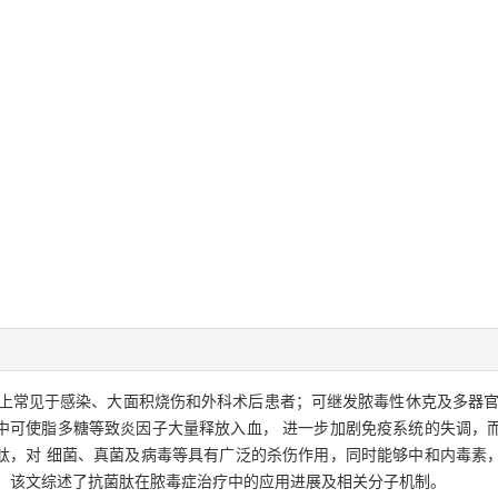
上常见于感染、大面积烧伤和外科术后患者；可继发脓毒性休克及多器官
中可使脂多糖等致炎因子大量释放入血， 进一步加剧免疫系统的失调，
肽，对 细菌、真菌及病毒等具有广泛的杀伤作用，同时能够中和内毒素
景。该文综述了抗菌肽在脓毒症治疗中的应用进展及相关分子机制。