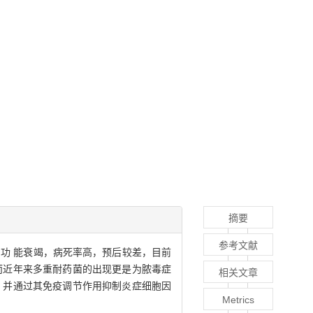
摘要
参考文献
功 能衰竭，病死率高，预后较差，目前
而近年来多重耐药菌的出现更是为脓毒症
相关文章
，并通过其免疫调节作用抑制炎症细胞因
Metrics