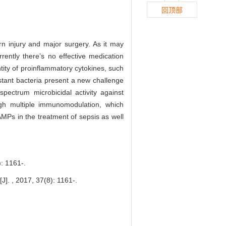
回顶部
n injury and major surgery. As it may
rently there’s no effective medication
antity of proinflammatory cytokines, such
stant bacteria present a new challenge
pectrum microbicidal activity against
ugh multiple immunomodulation, which
AMPs in the treatment of sepsis as well
161-.
J]. , 2017, 37(8): 1161-.