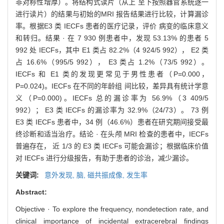
非对称性增厚）。将结构式读片（从上 至下按照器官系统逐一
进行读片）的结果与初始的MRI 报告结果进行比较，计算漏诊
率。根据E3 类 IECFs 患者的医疗记录，评价 病变的临床意义
和转归。结果 · 在 7 930 例患者中，发现 53.13% 的患者 5
992 处 IECFs，其中 E1 类占 82.2%（4 924/5 992）， E2 类
占 16.6%（995/5 992）， E3 类占 1.2%（73/5 992）。
IECFs 和 E1 类的发现更常见于男性患者（P=0.000，
P=0.024)。IECFs 在不同的年龄组 间比较，差异具有统计学意
义（P=0.000)。IECFs 总的漏诊率为 56.9%（3 409/5
992）； E3 类 IECFs 的漏诊率为 32.9%（24/73）。 73 例
E3 类 IECFs 患者中，34 例（46.6%）患者在研究期间接受最
终诊断和适当治疗。结论 · 在头颅 MRI 检查的患者中，IECFs
普遍存在， 近 1/3 的 E3 类 IECFs 可能会漏诊；根据临床价值
对 IECFs 进行分级报告，有助于患者的诊治，减少漏诊。
关键词:
意外发现,
脑,
磁共振成像,
发生率
Abstract:
Objective · To explore the frequency, nondetection rate, and
clinical importance of incidental extracerebral findings