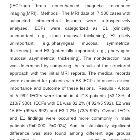
(IECFs)on brain nonenhanced magnetic resonance
imaging(MRI). Methods · The MRI data of 7 930 cases with
suspected intracerebral lesionin were retrospectively
analyzed. IECFs were categorized as E1 (clinically
unimportant, e.g., sinus mucosal thickening), E2 (likely
unimportant, e.g.,pharyngeal mucosal symmetrical
thickening), and E3 (potentially important, e.g., pharyngeal
mucosal asymmetrical thickening). The nondetection rate
was determined by comparing the results of the structured
approach with the initial MRI reports. The medical records
were examined for patients with E3 IECFs to assess clinical
importance and outcome of these lesions. Results · A total
of 5 992 IECFs were found in 4 213 patients (53.13%, 4
213/7 930). IECFs with E1 was 82.2% (4 924/5 992), E2 was
16.6% (995/5 992) and E3 1.2% (73/5 992). Overall IECFs
and E1 findings were occurred more commonly in male
patients (P=0.000, P=0.024). And the statistically significant
difference was also found among different age groups