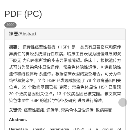
PDF (PC)
2000
摘要/Abstract
摘要：
遗传性痉挛性截瘫（HSP）是一类具有显著临床和遗传
异质性的神经系统退行性疾病，临床主要表现为缓慢进展的双
下肢无 力和痉挛所致的步态异常或障碍。临床上，根据遗传方
式可分为常染色体显性遗传、常染色体隐性遗传、X 连锁隐性
遗传和线粒体母 系遗传。根据临床表型的复杂与否，可分为单
纯型和复杂型。至今 HSP 已发现或报道了 78 个致病基因相关
位点，59 个致病基因已被 克隆；常染色体显性 HSP 已发现
20 个致病基因相关位点，13 个致病基因已被克隆。该文就常
染色体显性 HSP 的遗传学特征及研究 进展进行综述。
关键词:
痉挛性截瘫,
遗传学,
常染色体显性遗传,
致病突变
Abstract:
Hereditary spastic paraplegia (HSP) is a group of