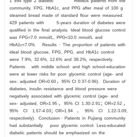
1 994 type 2 diabetic mellitus patients from the
community. FPG, HbA1c, and PPG after meal of 100 g
steamed bread made of standard flour were measured.
429 patients with 5-years duration of diabetes were
qualified in the final analysis. Ideal blood glucose control
was FPG<7.0 mmol/L, PPG<10.0 mmol/L and
HbA1c<7.0%. Results · The proportion of patients with
ideal blood glucose, FPG, PPG, and HbA1c control
were 7.9%, 32.6%, 12.6% and 38.2%, respectively.
Patients with middle school- and high school-education
were at lower risks for poor glycemic control (age- and
sex- adjusted OR=0.60，95% CI 0.37-0.96). Duration of
diabetes, insulin resistance and blood pressure were
negatively associated with glycemic control (age- and
sex- adjusted, OR=1.95，95% CI 1.30-2.91；OR=2.52，
95% CI 1.57-4.03；OR=1.94，95% CI 1.22-3.09,
respectively). Conclusion · Patients in Pujiang community
had substantially poor glycemic control. Less-educated
diabetic patients should be emphasized on the