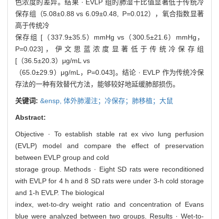
色浓度的差异。结果 · EVLP 组的肺湿干比值显著低于传统冷
保存组（5.08±0.88 vs 6.09±0.48, P=0.012），氧合指数显著
高于传统冷
保存组 [（337.9±35.5）mmHg vs（300.5±21.6）mmHg，
P=0.023]，伊文思蓝浓度显著低于传统冷保存组
[（36.5±20.3）μg/mL vs
（65.0±29.9）μg/mL，P=0.043]。结论 · EVLP 作为传统冷保
存法的一种有效替代方法，能够较好地延缓肺部损伤。
关键词:
&ensp,
体外肺灌注；冷保存；肺移植；大鼠
Abstract:
Objective · To establish stable rat ex vivo lung perfusion
(EVLP) model and compare the effect of preservation
between EVLP group and cold
storage group. Methods · Eight SD rats were reconditioned
with EVLP for 4 h and 8 SD rats were under 3-h cold storage
and 1-h EVLP. The biological
index, wet-to-dry weight ratio and concentration of Evans
blue were analyzed between two groups. Results · Wet-to-