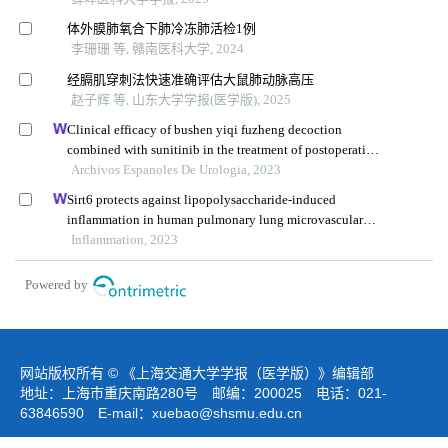
体外膜肺氧合下肺冷冻肺活检1例
李珊珊 等, 赣南医科大学, 2024
经膈肌穿刺法快速准确评估大鼠肺动脉高压
赵子辉 等, 山东大学学报(医学版), 2025
Clinical efficacy of bushen yiqi fuzheng decoction
combined with sunitinib in the treatment of postoperative
patients with renal cell carcinoma and its influence on
Archivos Espanoles De Urologia, 2023
their immune function
Sirt6 protects against lipopolysaccharide-induced
inflammation in human pulmonary lung microvascular
endothelial cells
Inflammation, 2023
Powered by
网站版权所有 © 《上海交通大学学报（医学版）》编辑部
地址：上海市重庆南路280号 邮编：200025 电话：021-
63846590 E-mail：
xuebao@shsmu.edu.cn