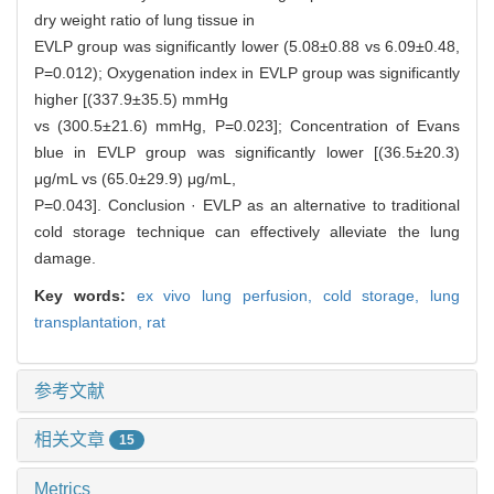
dry weight ratio of lung tissue in
EVLP group was significantly lower (5.08±0.88 vs 6.09±0.48,
P=0.012); Oxygenation index in EVLP group was significantly
higher [(337.9±35.5) mmHg
vs (300.5±21.6) mmHg, P=0.023]; Concentration of Evans
blue in EVLP group was significantly lower [(36.5±20.3)
μg/mL vs (65.0±29.9) μg/mL,
P=0.043]. Conclusion · EVLP as an alternative to traditional
cold storage technique can effectively alleviate the lung
damage.
Key words:
ex vivo lung perfusion,
cold storage,
lung
transplantation,
rat
参考文献
相关文章
15
Metrics