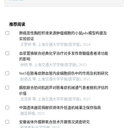
推荐阅读
肺癌恶性胸腔积液来源肿瘤细胞的小鼠pdx模型构建及
实验验证
王梦婷 等, 上海交通大学学报(医学版), 2024
血浆置换联合经典化学治疗对多发性骨髓瘤患者肾功能
的影响
林桐 等, 上海交通大学学报(医学版), 2025
Sirt5在脓毒症肺血管内皮细胞损伤中的作用及机制研究
赵善志 等, 上海交通大学学报(医学版), 2025
膈肌联合肋间肌超声对脓毒症机械通气患者脱机评估的
价值
沈浩亮 等, 上海交通大学学报(医学版), 2025
中国遗体器官捐献供肾体外低温机械灌注保存指南
器官移植, 2025
安徽省体外膜肺氧合技术开展情况调查研究
蚌埠医科大学学报, 2025