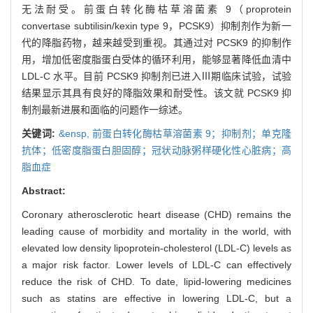
无法耐受。前蛋白转化酶枯草溶菌素 9（proprotein
convertase subtilisin/kexin type 9，PCSK9）抑制剂作为新一
代的降脂药物，越来越受到重视。其通过对 PCSK9 的抑制作
用，增加低密度脂蛋白受体的循环利用，能够显著降低血清中
LDL-C 水平。目前 PCSK9 抑制剂已进入Ⅲ期临床试验，试验
结果显示其具有良好的降脂效果和耐受性。该文就 PCSK9 抑
制剂最新进展和面临的问题作一综述。
关键词:
&ensp,
前蛋白转化酶枯草溶菌素 9；抑制剂；单克隆
抗体；低密度脂蛋白胆固醇；冠状动脉粥样硬化性心脏病；高
脂血症
Abstract:
Coronary atherosclerotic heart disease (CHD) remains the
leading cause of morbidity and mortality in the world, with
elevated low density lipoprotein-cholesterol (LDL-C) levels as
a major risk factor. Lower levels of LDL-C can effectively
reduce the risk of CHD. To date, lipid-lowering medicines
such as statins are effective in lowering LDL-C, but a