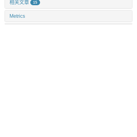
相关文章
15
Metrics
推荐阅读
番泻苷a对2型糖尿病小鼠动脉粥样硬化斑块形成及5-羟
色胺信号分子表达的影响
刘美志 等, 上海交通大学学报(医学版), 2024
血清mir-499与急性冠脉综合征患者冠状动脉病变严重程
度的相关性分析
唐冬娟 等, 上海交通大学学报(医学版), 2024
胱天蛋白酶募集域蛋白9在重症急性胰腺炎巨噬细胞m1
极化中的作用
王琳 等, 上海交通大学学报(医学版), 2025
多发性骨髓瘤伴心脏淀粉样变性并继发性肾上腺皮质功
能减退症1例
周凌云 等, 上海交通大学学报(医学版), 2024