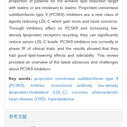
proportion of patients do not achieve lipid reduction target
with statins or are intolerant to statins. Proprotein convertase
subtilisin/kexin type 9 (PCSK9) inhibitors are a new class of
agents reducing LDL-C which gain more and more concerns.
Through inhibitory effect on PCSK9 and increasing low-
density lipoprotein receptors recycling, they can significantly
reduce serum LDL-C levels. PCSK9 inhibitors are currently in
phase Ⅲ of clinical trials, and the results showed that they
had good lipid-lowering effects and tolerability. This review
provided an overview of the latest advances and challenges
about PCSK9 inhibitors.
Key words:
proprotein convertase subtilisin/kexin type 9
(PCSK9),
inhibitor,
monoclonal antibody,
low-density
lipoprotein-cholesterol (LDL-C),
coronary atherosclerotic
heart disease (CHD),
hyperlipidemia
参考文献