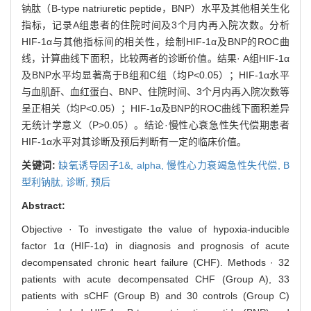
钠肽（B-type natriuretic peptide，BNP）水平及其他相关生化
指标，记录A组患者的住院时间及3个月内再入院次数。分析
HIF-1α与其他指标间的相关性，绘制HIF-1α及BNP的ROC曲
线，计算曲线下面积，比较两者的诊断价值。结果· A组HIF-1α
及BNP水平均显著高于B组和C组（均P<0.05）；HIF-1α水平
与血肌酐、血红蛋白、BNP、住院时间、3个月内再入院次数等
呈正相关（均P<0.05）；HIF-1α及BNP的ROC曲线下面积差异
无统计学意义（P>0.05）。结论·慢性心衰急性失代偿期患者
HIF-1α水平对其诊断及预后判断有一定的临床价值。
关键词:
缺氧诱导因子1&,
alpha,
慢性心力衰竭急性失代偿,
B
型利钠肽,
诊断,
预后
Abstract:
Objective · To investigate the value of hypoxia-inducible
factor 1α (HIF-1α) in diagnosis and prognosis of acute
decompensated chronic heart failure (CHF). Methods · 32
patients with acute decompensated CHF (Group A), 33
patients with sCHF (Group B) and 30 controls (Group C)