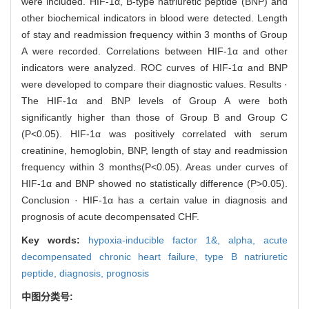
were included. HIF-1α, B-type natriuretic peptide (BNP) and
other biochemical indicators in blood were detected. Length
of stay and readmission frequency within 3 months of Group
A were recorded. Correlations between HIF-1α and other
indicators were analyzed. ROC curves of HIF-1α and BNP
were developed to compare their diagnostic values. Results ·
The HIF-1α and BNP levels of Group A were both
significantly higher than those of Group B and Group C
(P<0.05). HIF-1α was positively correlated with serum
creatinine, hemoglobin, BNP, length of stay and readmission
frequency within 3 months(P<0.05). Areas under curves of
HIF-1α and BNP showed no statistically difference (P>0.05).
Conclusion · HIF-1α has a certain value in diagnosis and
prognosis of acute decompensated CHF.
Key words:
hypoxia-inducible factor 1&,
alpha,
acute
decompensated chronic heart failure,
type B natriuretic
peptide,
diagnosis,
prognosis
中图分类号: