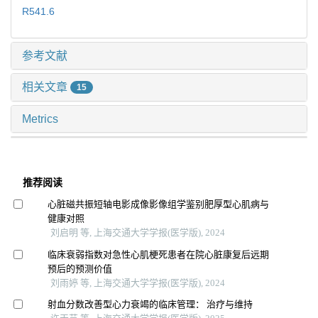
R541.6
参考文献
相关文章
15
Metrics
推荐阅读
心脏磁共振短轴电影成像影像组学鉴别肥厚型心肌病与
健康对照
刘启明 等, 上海交通大学学报(医学版), 2024
临床衰弱指数对急性心肌梗死患者在院心脏康复后远期
预后的预测价值
刘雨婷 等, 上海交通大学学报(医学版), 2024
射血分数改善型心力衰竭的临床管理： 治疗与维持