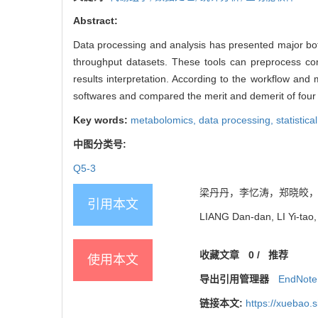
Abstract:
Data processing and analysis has presented major bot
throughput datasets. These tools can preprocess com
results interpretation. According to the workflow a
softwares and compared the merit and demerit of four ty
Key words:
metabolomics,
data processing,
statistica
中图分类号:
Q5-3
梁丹丹，李忆涛，郑晓皎，陈天璐
引用本文
LIANG Dan-dan, LI Yi-tao, 
收藏文章
0
/
推荐
使用本文
导出引用管理器
EndNote
链接本文:
https://xuebao.