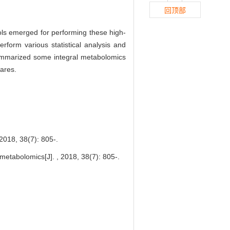
回顶部
ols emerged for performing these high-
form various statistical analysis and
summarized some integral metabolomics
wares.
8(7): 805-.
metabolomics[J]. , 2018, 38(7): 805-.