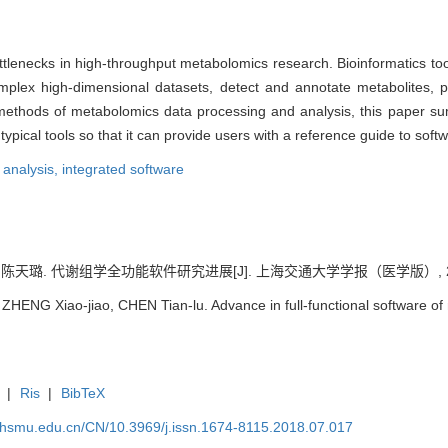
tlenecks in high-throughput metabolomics research. Bioinformatics to
plex high-dimensional datasets, detect and annotate metabolites, per
nd methods of metabolomics data processing and analysis, this paper 
pical tools so that it can provide users with a reference guide to soft
l analysis,
integrated software
. 代谢组学全功能软件研究进展[J]. 上海交通大学学报（医学版）, 2018, 3
ZHENG Xiao-jiao, CHEN Tian-lu. Advance in full-functional software of 
|
Ris
|
BibTeX
shsmu.edu.cn/CN/10.3969/j.issn.1674-8115.2018.07.017