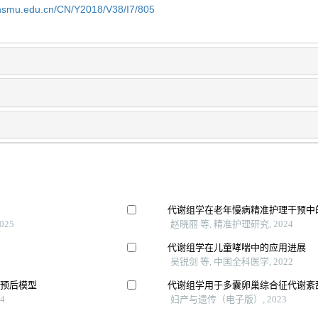
shsmu.edu.cn/CN/Y2018/V38/I7/805
代谢组学在老年慢病精准护理干预中
025
赵晓丽 等, 精准护理研究, 2024
代谢组学在儿童哮喘中的应用进展
吴锐剑 等, 中国全科医学, 2022
合预后模型
代谢组学用于多囊卵巢综合征代谢紊
4
妇产与遗传（电子版）, 2023