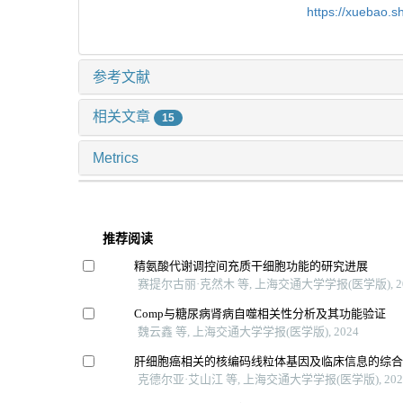
https://xuebao.
参考文献
相关文章
15
Metrics
推荐阅读
精氨酸代谢调控间充质干细胞功能的研究进展
赛提尔古丽·克然木 等, 上海交通大学学报(医学版), 2
Comp与糖尿病肾病自噬相关性分析及其功能验证
魏云鑫 等, 上海交通大学学报(医学版), 2024
肝细胞癌相关的核编码线粒体基因及临床信息的综
克德尔亚·艾山江 等, 上海交通大学学报(医学版), 202