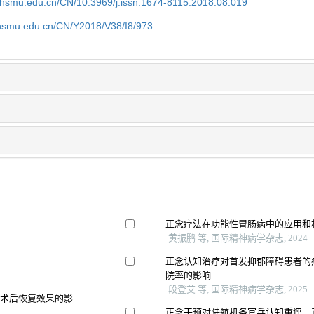
shsmu.edu.cn/CN/10.3969/j.issn.1674-8115.2018.08.019
shsmu.edu.cn/CN/Y2018/V38/I8/973
正念疗法在功能性胃肠病中的应用和
黄振鹏 等, 国际精神病学杂志, 2024
正念认知治疗对首发抑郁障碍患者的
院率的影响
段登艾 等, 国际精神病学杂志, 2025
及术后恢复效果的影
正念干预对陆航机务官兵认知重评、