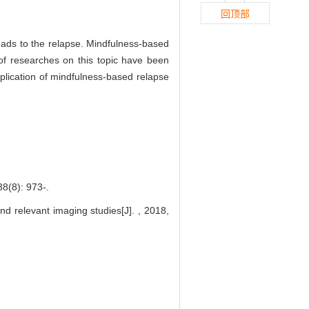
回顶部
leads to the relapse. Mindfulness-based
f researches on this topic have been
pplication of mindfulness-based relapse
: 973-.
d relevant imaging studies[J]. , 2018,