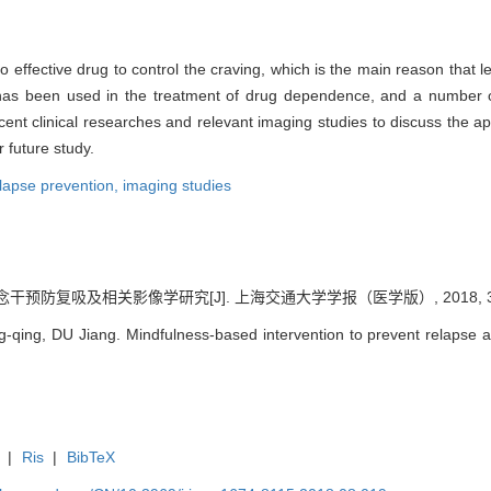
no effective drug to control the craving, which is the main reason that 
 has been used in the treatment of drug dependence, and a number o
ent clinical researches and relevant imaging studies to discuss the a
 future study.
lapse prevention,
imaging studies
预防复吸及相关影像学研究[J]. 上海交通大学学报（医学版）, 2018, 38(8)
-qing, DU Jiang. Mindfulness-based intervention to prevent relapse an
|
Ris
|
BibTeX