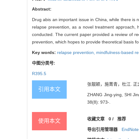
Abstract:
Drug abis an important issue in China, while there is 
relapse prevention, as a novel treatment approach,
conducted. The current paper provided a review of rec
prevention, which hopes to provide theoretical basis for
Key words:
relapse prevention,
mindfulness-based re
中图分类号:
R395.5
张靓颖，施菁青，杜江. 正念干
引用本文
ZHANG Jing-ying, SHI Jing
38(8): 973-.
收藏文章
0
/
推荐
使用本文
导出引用管理器
EndNote