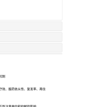
机制
疗效、服药依从性、复发率、再住
正性注意偏向和抑郁的影响