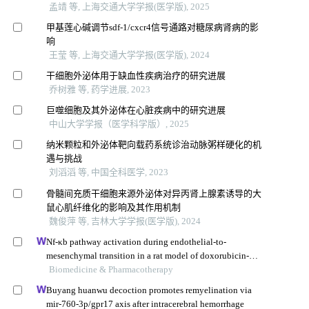
孟靖 等, 上海交通大学学报(医学版), 2025
甲基莲心碱调节sdf-1/cxcr4信号通路对糖尿病肾病的影
响
王莹 等, 上海交通大学学报(医学版), 2024
干细胞外泌体用于缺血性疾病治疗的研究进展
乔树雅 等, 药学进展, 2023
巨噬细胞及其外泌体在心脏疾病中的研究进展
中山大学学报（医学科学版）, 2025
纳米颗粒和外泌体靶向载药系统诊治动脉粥样硬化的机
遇与挑战
刘滔滔 等, 中国全科医学, 2023
骨髓间充质干细胞来源外泌体对异丙肾上腺素诱导的大
鼠心肌纤维化的影响及其作用机制
魏俊萍 等, 吉林大学学报(医学版), 2024
Nf-κb pathway activation during endothelial-to-
mesenchymal transition in a rat model of doxorubicin-
induced cardiotoxicity
Biomedicine & Pharmacotherapy
Buyang huanwu decoction promotes remyelination via
mir-760-3p/gpr17 axis after intracerebral hemorrhage