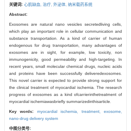
关键词:
心肌缺血,
治疗,
外泌体,
纳米载药系统
Abstract:
Exosomes are natural nano vesicles secretedliving cells,
which play an important role in cellular communication and
substance transportation. As a kind of carrier of human
endogenous for drug transportation, many advantages of
exosomes are in sight, for example, low toxicity, non
immunogenicity, good permeability and high-targeting. In
recent years, small molecular chemical drugs, nucleic acids
and proteins have been successfully deliveredexosomes.
This novel carrier is expected to provide strong support for
the clinical treatment of myocardial ischemia. The research
progress of exosomes as a kind ofcarrierinthetreatment of
myocardial ischemiawasbriefly summarizedinthisarticle.
Key words:
myocardial ischemia,
treatment,
exosome,
nano-drug delivery system
中图分类号: