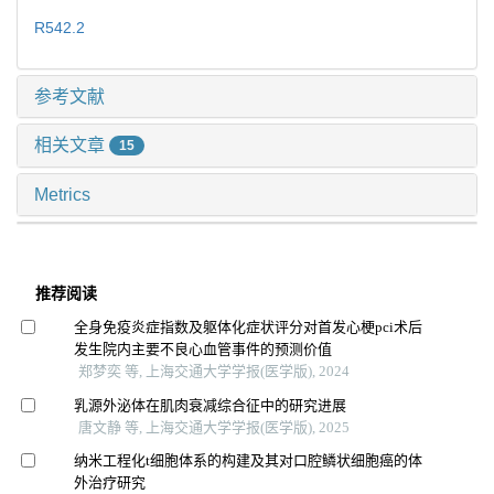
R542.2
参考文献
相关文章
15
Metrics
推荐阅读
全身免疫炎症指数及躯体化症状评分对首发心梗pci术后
发生院内主要不良心血管事件的预测价值
郑梦奕 等, 上海交通大学学报(医学版), 2024
乳源外泌体在肌肉衰减综合征中的研究进展
唐文静 等, 上海交通大学学报(医学版), 2025
纳米工程化t细胞体系的构建及其对口腔鳞状细胞癌的体
外治疗研究