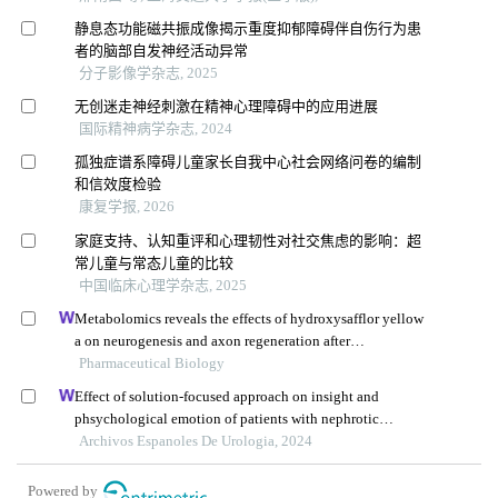
静息态功能磁共振成像揭示重度抑郁障碍伴自伤行为患
者的脑部自发神经活动异常
分子影像学杂志, 2025
无创迷走神经刺激在精神心理障碍中的应用进展
国际精神病学杂志, 2024
孤独症谱系障碍儿童家长自我中心社会网络问卷的编制
和信效度检验
康复学报, 2026
家庭支持、认知重评和心理韧性对社交焦虑的影响：超
常儿童与常态儿童的比较
中国临床心理学杂志, 2025
Metabolomics reveals the effects of hydroxysafflor yellow
a on neurogenesis and axon regeneration after
experimental traumatic brain injury
Pharmaceutical Biology
Effect of solution-focused approach on insight and
phsychological emotion of patients with nephrotic
syndrome: a retrospective study from the hospital
Archivos Espanoles De Urologia, 2024
Powered by