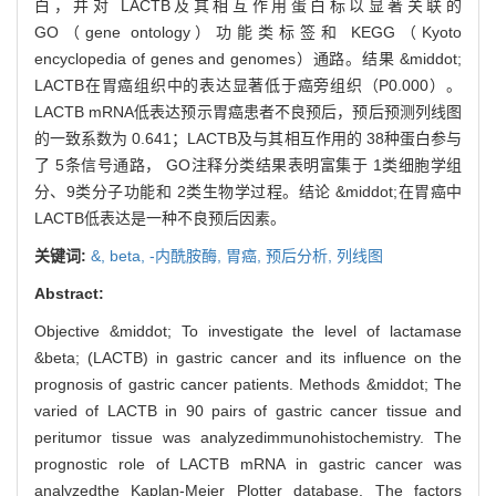
白，并对 LACTB及其相互作用蛋白标以显著关联的
GO（gene ontology）功能类标签和 KEGG（Kyoto
encyclopedia of genes and genomes）通路。结果 &middot;
LACTB在胃癌组织中的表达显著低于癌旁组织（P0.000）。
LACTB mRNA低表达预示胃癌患者不良预后，预后预测列线图
的一致系数为 0.641；LACTB及与其相互作用的 38种蛋白参与
了 5条信号通路， GO注释分类结果表明富集于 1类细胞学组
分、9类分子功能和 2类生物学过程。结论 &middot;在胃癌中
LACTB低表达是一种不良预后因素。
关键词:
&,
beta,
-内酰胺酶,
胃癌,
预后分析,
列线图
Abstract:
Objective &middot; To investigate the level of lactamase
&beta; (LACTB) in gastric cancer and its influence on the
prognosis of gastric cancer patients. Methods &middot; The
varied of LACTB in 90 pairs of gastric cancer tissue and
peritumor tissue was analyzedimmunohistochemistry. The
prognostic role of LACTB mRNA in gastric cancer was
analyzedthe Kaplan-Meier Plotter database. The factors