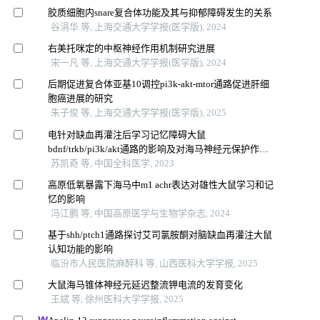
胶质细胞内snare复合体功能及其与抑郁障碍发生的关系
谷涓华 等, 上海交通大学学报(医学版), 2024
右美托咪定的中枢神经作用机制研究进展
宋一凡 等, 上海交通大学学报(医学版), 2024
后期促进复合体亚基10调控pi3k-akt-mtor通路促进肝细
胞癌进展的研究
朱子俊 等, 上海交通大学学报(医学版), 2025
电针对缺血再灌注后学习记忆障碍大鼠
bdnf/trkb/pi3k/akt通路的影响及对海马神经元保护作用
研究
苏凯奇 等, 中国全科医学, 2023
高原低氧暴露下海马中m1 achr表达对雄性大鼠学习和记
忆的影响
冯江鹏 等, 中国高原医学与生物学杂志, 2024
基于shh/ptch1通路探讨艾司氯胺酮对脑缺血再灌注大鼠
认知功能的影响
临汾市人民医院麻醉科 等, 山西医科大学学报, 2025
大鼠海马锥体神经元延迟整流钾电流的发育变化
王斌 等, 徐州医科大学学报, 2025