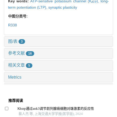
Key words:
ATP-sensitive potassium channel (K
),
long-
ATP
term potentiation (LTP),
synaptic plasticity
中图分类号:
R338
图/表
3
参考文献
16
相关文章
5
Metrics
推荐阅读
Khsrp通过ank3调节前列腺癌细胞对雄激素的反应性
蔡人杰 等, 上海交通大学学报(医学版), 2024