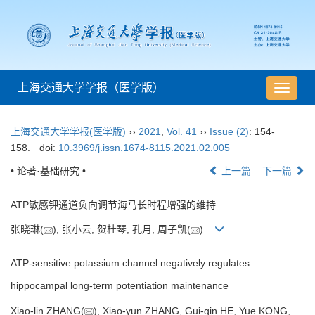
上海交通大学学报（医学版）
导
航
切
上海交通大学学报(医学版)
››
2021
,
Vol. 41
››
Issue (2)
: 154-
换
158.
doi:
10.3969/j.issn.1674-8115.2021.02.005
• 论著·基础研究 •
上一篇
下一篇
ATP敏感钾通道负向调节海马长时程增强的维持
张晓琳(
), 张小云, 贺桂琴, 孔月, 周子凯(
)
ATP-sensitive potassium channel negatively regulates
hippocampal long-term potentiation maintenance
Xiao-lin ZHANG(
), Xiao-yun ZHANG, Gui-qin HE, Yue KONG,