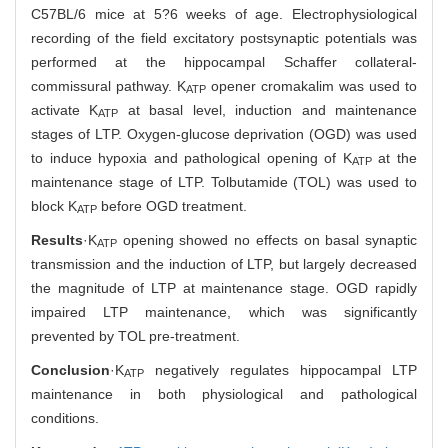
C57BL/6 mice at 5?6 weeks of age. Electrophysiological
recording of the field excitatory postsynaptic potentials was
performed at the hippocampal Schaffer collateral-
commissural pathway. K
opener cromakalim was used to
ATP
activate K
at basal level, induction and maintenance
ATP
stages of LTP. Oxygen-glucose deprivation (OGD) was used
to induce hypoxia and pathological opening of K
at the
ATP
maintenance stage of LTP. Tolbutamide (TOL) was used to
block K
before OGD treatment.
ATP
Results
·K
opening showed no effects on basal synaptic
ATP
transmission and the induction of LTP, but largely decreased
the magnitude of LTP at maintenance stage. OGD rapidly
impaired LTP maintenance, which was significantly
prevented by TOL pre-treatment.
Conclusion
·K
negatively regulates hippocampal LTP
ATP
maintenance in both physiological and pathological
conditions.