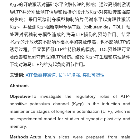
K
的开放激活对基础水平突触传递的影响；通过高频刺激诱
ATP
导LTP并分别检测在诱导和维持阶段开放K
对突触传递强度
ATP
的影响；采用氧糖剥夺模型抑制脑片代谢水平以病理性激活
K
，并检测K
阻断剂甲苯磺丁脲（tolbutamide，TOL）预
ATP
ATP
处理对氧糖剥夺模型造成的海马LTP损伤的预防作用。结果
·K
的开放状态不影响基础水平的突触传递，也不影响LTP的
ATP
诱导过程，但显著降低LTP维持阶段的幅度。TOL预处理可显
著改善糖氧剥夺造成的LTP损伤。结论·K
在生理和病理条件
ATP
下均对海马LTP的维持起负向调节作用。
关键词:
ATP敏感钾通道,
长时程增强,
突触可塑性
Abstract:
Objective
·To investigate the regulatory roles of ATP-
sensitive potassium channel (K
) in the induction and
ATP
maintenance stages of long-term potentiation (LTP), which is
an experimental model for studies of synaptic plasticity and
memory.
Methods
·Acute brain slices were prepared from male