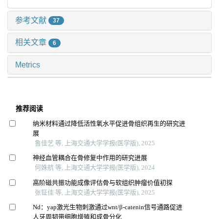
参考文献
37
相关文章
6
Metrics
推荐阅读
纳米材料通过降低活性氧水平促进骨组织再生的研究进
展
鲁佳艺 等, 上海交通大学学报(医学版), 2025
神经血管耦合在骨修复中作用的研究进展
何姝航 等, 上海交通大学学报(医学版), 2024
高阶磁共振功能成像评估骨与软组织肿瘤价值初探
张钲佳 等, 上海交通大学学报(医学版), 2025
Nd：yap激光生物刺激通过wnt/β-catenin信号通路促进
人牙周韧带细胞增殖和成骨分化