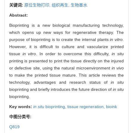
关键词:
原位生物打印,
组织再生,
生物墨水
Abstract:
Bioprinting is a new biological manufacturing technology,
which opens up new ways for regenerative therapy. The
purpose of bioprinting is to create the internal plants
in vitro
.
However, it is difficult to culture and vascularize printed
tissue
in vitro
. In order to overcome this difficulty,
in situ
printing is presented to print the tissue directly on the injured
or defective site, using the natural microenvironment
in vivo
to make the printed tissue mature. This article reviews the
technology, advantages and research status of
in situ
bioprinting and briefly introduces the future direction of
in situ
bioprinting.
Key words:
in situ
bioprinting,
tissue regeneration,
bioink
中图分类号:
Q819