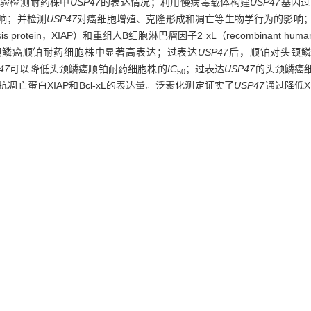
实验检测耐药株中
USP47
的表达情况；利用慢病毒载体构建
USP47
基因过
响；并检测
USP47
对癌细胞增殖、克隆形成和凋亡等生物学行为的影响；
is protein，XIAP）和重组人B细胞淋巴瘤因子2 xL（recombinant human B-ce
头颈鳞癌顺铂耐药细胞株中显著高表达；过表达
USP47
后，顺铂对头颈鳞癌细
47
可以降低头颈鳞癌顺铂耐药细胞株的
IC
；过表达
USP47
的头颈鳞癌
50
凋亡蛋白XIAP和Bcl-xL的表达量。泛素化测定证实了
USP47
通过降低X
阻断
USP47
基因过表达诱导的顺铂耐药性。结论·
USP47
通过降低XIAP和
制
USP47
的表达对降低头颈鳞癌细胞顺铂耐药具有潜在应用价值。
亡抑制蛋白,
重组人B细胞淋巴瘤因子2 xL
g mechanism of ubiquitin carboxyl-terminal hydrolase 47 (
USP47
) on
CC were constructed by gradient increase of cisplatin concentration
estern blotting. Stable
USP47
over-expressed and silenced
USP47
H
 silenced
USP47
expression on cisplation resistance were tested by
amined. Western blotting was performed to detect the expression and ubiq
ell lymphoma factor 2 xL (Bcl-xL).