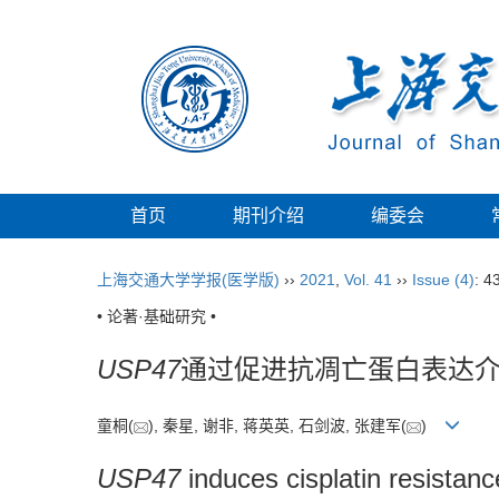
首页
期刊介绍
编委会
上海交通大学学报(医学版)
››
2021
,
Vol. 41
››
Issue (4)
: 4
• 论著·基础研究 •
USP47
通过促进抗凋亡蛋白表达
童桐(
), 秦星, 谢非, 蒋英英, 石剑波, 张建军(
)
USP47
induces cisplatin resistan