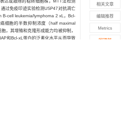
表达或敲除的稳转细胞株，MTT法检测
相关文章
通过免疫印迹实验检测USP47对抗凋亡
ll leukemia/lymphoma 2 xL，Bcl-
编辑推荐
胞的半数抑制浓度（half maximal
Metrics
细胞，其增殖和克隆形成能力均被抑制，
IAP和Bcl-xL蛋白的泛素化水平从而导致
回顶部
Bcl-xL蛋白的泛素化修饰水平，提高两者
 cisplatin resistance in head and neck
. The expression of
USP47
in cisplatin-
NSCCs cell lines were generated by
 MTT. The influence of
USP47
on cell
uitination levels of X-linked inhibitor