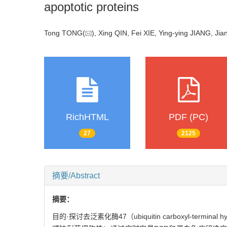
apoptotic proteins
Tong TONG(
), Xing QIN, Fei XIE, Ying-ying JIANG, Ji
RichHTML
PDF (PC)
27
2125
摘要/Abstract
摘要：
目的·探讨去泛素化酶47（ubiquitin carboxyl-terminal hy