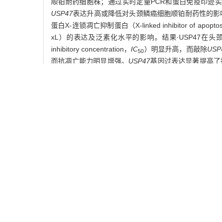
顺铂耐药细胞株；通过实时定量PCR和蛋白免疫印迹
USP47
表达升高或降低对头颈鳞癌细胞顺铂耐药性的影
蛋白X-连锁凋亡抑制蛋白（X-linked inhibitor of apoptos
xL）的表达及泛素化水平的影响。结果·USP47在
inhibitory concentration，
IC
）明显升高，而敲除
USP
50
而抗凋亡能力明显增强。
USP47
基因过表达显著提高了抗
其表达量升高，而敲低
XIAP
和
Bcl-xL
基因表达水平可以
的蛋白表达水平，从而介导头颈鳞癌细胞顺铂耐药；抑
关键词:
去泛素化酶47,
顺铂耐药,
头颈鳞癌,
X-连锁凋
Abstract:
Objective
· To investigate the effects and underlyin
squamous cells carcinoma (HNSCC).
Methods
· The cisplatin-resistant cell lines of HNS
resistant cell was analyzed by real-time PCR and W
lentivirus vector. The influence of the increased or
proliferation, colony formation, and apoptosis were ex
of apoptosis protein (XIAP) and recombinant human B-c