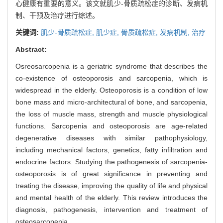
心健康有重要的意义。该文就肌少-骨质疏松症的诊断、发病机
制、干预及治疗进行综述。
关键词:
肌少-骨质疏松症,
肌少症,
骨质疏松症,
发病机制,
治疗
Abstract:
Osreosarcopenia is a geriatric syndrome that describes the
co-existence of osteoporosis and sarcopenia, which is
widespread in the elderly. Osteoporosis is a condition of low
bone mass and micro-architectural of bone, and sarcopenia,
the loss of muscle mass, strength and muscle physiological
functions. Sarcopenia and osteoporosis are age-related
degenerative diseases with similar pathophysiology,
including mechanical factors, genetics, fatty infiltration and
endocrine factors. Studying the pathogenesis of sarcopenia-
osteoporosis is of great significance in preventing and
treating the disease, improving the quality of life and physical
and mental health of the elderly. This review introduces the
diagnosis, pathogenesis, intervention and treatment of
osteosarcopenia.