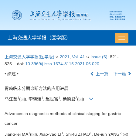
上海交通大学学报（医学版）
导
航
切
上海交通大学学报(医学版)
››
2021
,
Vol. 41
››
Issue (6)
: 821-
换
825.
doi:
10.3969/j.issn.1674-8115.2021.06.020
• 综述 •
上一篇
下一篇
胃癌临床分期诊断方法的应用进展
1
1
1
2
马江磊
(
), 李晓瑶
, 赵世富
, 杨德君
(
)
Advances in diagnostic methods of clinical staging for gastric
cancer
1
1
1
2
Jiang-lei MA
(
), Xiao-yao LI
, Shi-fu ZHAO
, De-jun YANG
(
)