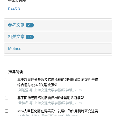
R445.3
参考文献
29
相关文章
15
Metrics
推荐阅读
基于超声评分参数及临床指标的列线图鉴别原发性干燥
综合征与igg4相关唾液腺炎
刘楚萱 等, 上海交通大学学报(医学版), 2025
基于图神经网络的胆囊癌ct影像辅助诊断模型
尹梓名 等, 上海交通大学学报(医学版), 2025
M6a去甲基化酶在胃癌发生发展中的作用机制研究进展