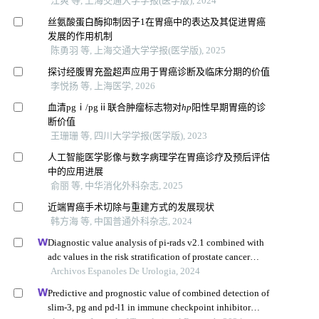
江爽 等, 上海交通大学学报(医学版), 2024
丝氨酸蛋白酶抑制因子1在胃癌中的表达及其促进胃癌
发展的作用机制
陈勇羽 等, 上海交通大学学报(医学版), 2025
探讨经腹胃充盈超声应用于胃癌诊断及临床分期的价值
李悦扬 等, 上海医学, 2026
血清pgⅰ/pgⅱ联合肿瘤标志物对
hp
阳性早期胃癌的诊
断价值
王珊珊 等, 四川大学学报(医学版), 2023
人工智能医学影像与数字病理学在胃癌诊疗及预后评估
中的应用进展
俞丽 等, 中华消化外科杂志, 2025
近端胃癌手术切除与重建方式的发展现状
韩方海 等, 中国普通外科杂志, 2024
Diagnostic value analysis of pi-rads v2.1 combined with
adc values in the risk stratification of prostate cancer
gleason scores: a retrospective study
Archivos Espanoles De Urologia, 2024
Predictive and prognostic value of combined detection of
slim-3, pg and pd-l1 in immune checkpoint inhibitor