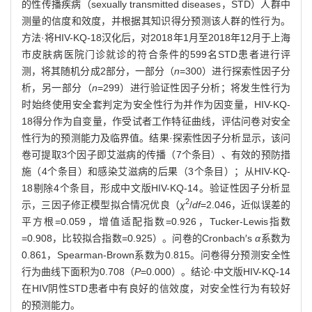
的性传播疾病（sexually transmitted diseases，STD）人群中
测量的信度和效度，并根据其知识得分预测该人群的性行为。
方法·将HIV-KQ-18汉化后，对2018年1月至2018年12月于上海
市皮肤病医院门诊就诊的符合条件的599名STD患者进行评
测，将其随机分成2部分，一部分（
n
=300）进行探索性因子分
析，另一部分（
n
=299）进行验证性因子分析；将发生性行为
时始终使用安全套判定为安全性行为并作为因变量，HIV-KQ-
18得分作为自变量，作受试者工作特征曲线，评估问卷对安全
性行为的预测能力及临界值。结果·探索性因子分析显示，该问
卷可提取3个因子即艾滋病的传播（7个条目）、有效的预防措
施（4个条目）和感染艾滋病的后果（3个条目）；从HIV-KQ-
18剔除4个条目，形成中文版HIV-KQ-14。验证性因子分析显
2
示，三因子修正模型拟合情况优良（
χ
/
df
=2.046，近似误差的
平方根=0.059，增值适配指数=0.926，Tucker-Lewis指数
=0.908，比较拟合指数=0.925）。问卷的Cronbach′s
α
系数为
0.861，Spearman-Brown系数为0.815。问卷得分预测安全性
行为曲线下面积为0.708（
P
=0.000）。结论·中文版HIV-KQ-14
在HIV阴性STD患者中有良好的信效度，对安全性行为有较好
的预测能力。