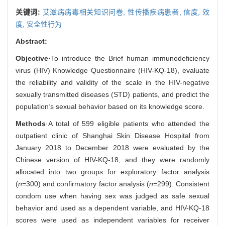
关键词:
艾滋病病毒相关知识问卷,
性传播疾病患者,
信度,
效
度,
安全性行为
Abstract:
Objective
·To introduce the Brief human immunodeficiency
virus (HIV) Knowledge Questionnaire (HIV-KQ-18), evaluate
the reliability and validity of the scale in the HIV-negative
sexually transmitted diseases (STD) patients, and predict the
population
'
s sexual behavior based on its knowledge score.
Methods
·A total of 599 eligible patients who attended the
outpatient clinic of Shanghai Skin Disease Hospital from
January 2018 to December 2018 were evaluated by the
Chinese version of HIV-KQ-18, and they were randomly
allocated into two groups for exploratory factor analysis
(
n
=300) and confirmatory factor analysis (
n
=299). Consistent
condom use when having sex was judged as safe sexual
behavior and used as a dependent variable, and HIV-KQ-18
scores were used as independent variables for receiver