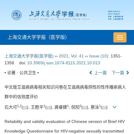
上海交通大学学报（医学版）
导
航
切
上海交通大学学报(医学版)
››
2021
,
Vol. 41
››
Issue (10)
: 1351-
换
1358.
doi:
10.3969/j.issn.1674-8115.2021.10.013
• 论著 · 公共卫生 •
上一篇
下一篇
中文版艾滋病病毒相关知识问卷在艾滋病病毒阴性的性传播疾病人
群中的信效度评价
1
,
2
1
1
3
1
石大可
(
), 王甦平
(
), 龚睿婕
, 倪阳
(
), 蔡泳
(
)
Reliability and validity evaluation of Chinese version of Brief HIV
Knowledge Questionnaire for HIV-negative sexually transmitted