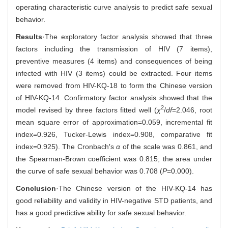
operating characteristic curve analysis to predict safe sexual
behavior.
Results
·The exploratory factor analysis showed that three
factors including the transmission of HIV (7 items),
preventive measures (4 items) and consequences of being
infected with HIV (3 items) could be extracted. Four items
were removed from HIV-KQ-18 to form the Chinese version
of HIV-KQ-14. Confirmatory factor analysis showed that the
2
model revised by three factors fitted well (
χ
/
df
=2.046, root
mean square error of approximation=0.059, incremental fit
index=0.926, Tucker-Lewis index=0.908, comparative fit
index=0.925). The Cronbach′s
α
of the scale was 0.861, and
the Spearman-Brown coefficient was 0.815; the area under
the curve of safe sexual behavior was 0.708 (
P
=0.000).
Conclusion
·The Chinese version of the HIV-KQ-14 has
good reliability and validity in HIV-negative STD patients, and
has a good predictive ability for safe sexual behavior.