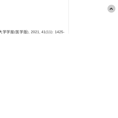
医学版), 2021, 41(11): 1425-
ses of 47,XXX syndrome with growth
(11): 1425-1428.