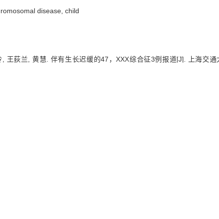
hromosomal disease,
child
, 王荻兰, 黄慧. 伴有生长迟缓的47，XXX综合征3例报道[J]. 上海交通大学学报(
Yu YANG, Li-ling XIE, Di-lan WANG, Hui HUANG. Report of 3 ca
L OF SHANGHAI JIAOTONG UNIVERSITY (MEDICAL SCIENCE), 2021, 41
Ris
|
BibTeX
shsmu.edu.cn/CN/10.3969/j.issn.1674-8115.2021.11.004
shsmu.edu.cn/CN/Y2021/V41/I11/1425