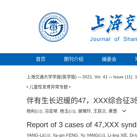
首页
期刊介绍
编委会
上海交通大学学报(医学版)
››
2021
,
Vol. 41
››
Issue (11)
: 
• 儿童性发育异常专题 •
伴有生长迟缓的47，XXX综合征3
杨利(
), 冯亚琴, 杨玉(
), 谢理玲, 王荻兰, 黄慧
Report of 3 cases of 47,XXX synd
YANG-Li(
), Ya-qin FENG, Yu YANG(
), Li-ling XIE,