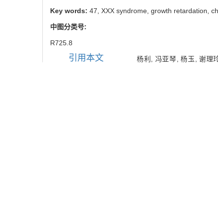
Key words:
47, XXX syndrome,
growth retardation,
c
中图分类号:
R725.8
引用本文
杨利, 冯亚琴, 杨玉, 谢理玲
1428.
YANG-Li, Ya-qin FENG, 
retardation[J]. JOURNA
使用本文
/
推荐
导出引用管理器
EndNote
|
链接本文:
https://xuebao.
https://xuebao.
图/表
2