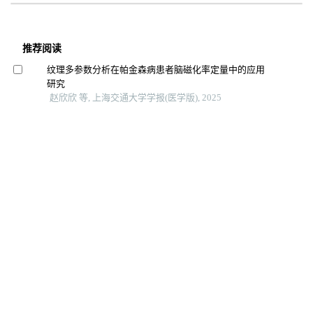
推荐阅读
纹理多参数分析在帕金森病患者脑磁化率定量中的应用
研究
赵欣欣 等, 上海交通大学学报(医学版), 2025
精神障碍患者视网膜结构变化的研究进展
王偲佳 等, 上海交通大学学报(医学版), 2025
精神分裂症视网膜特征及潜在机制的研究进展
邢雨茜 等, 上海交通大学学报(医学版), 2025
矛盾性失眠脑电特征及治疗的研究进展
张毓 等, 上海交通大学学报(医学版), 2024
重复经颅磁刺激在抑郁症治疗中的研究进展
国际精神病学杂志, 2024
无抽搐电休克联合阿立哌唑增效剂治疗双相情感障碍抑
郁相患者的静息态脑功能mri研究
秦君 等, 中国实用神经疾病杂志, 2025
近红外脑功能成像在抑郁症研究中的应用