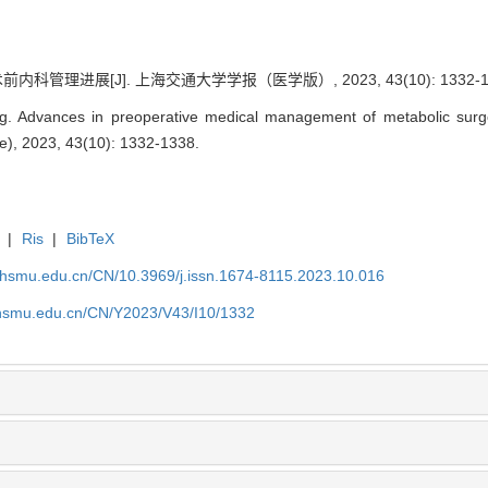
科管理进展[J]. 上海交通大学学报（医学版）, 2023, 43(10): 1332-13
. Advances in preoperative medical management of metabolic surge
ce), 2023, 43(10): 1332-1338.
|
Ris
|
BibTeX
shsmu.edu.cn/CN/10.3969/j.issn.1674-8115.2023.10.016
shsmu.edu.cn/CN/Y2023/V43/I10/1332