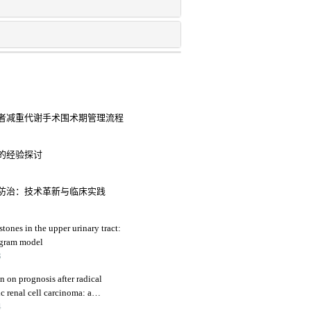
者减重代谢手术围术期管理流程
的经验探讨
症防治：技术革新与临床实践
tones in the upper urinary tract:
ogram model
3
n on prognosis after radical
c renal cell carcinoma: a
4