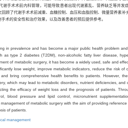
代谢手术术前内科管理，可能导致患者出现代谢紊乱、营养缺乏等并发
文回顾了代谢手术术前减重、血糖控制、血压和血脂控制、微量营养素补
谢手术的安全性和治疗效果，以及改善患者的预后提供参考。
asing in prevalence and has become a major public health problem and
h as type 2 diabetes (T2DM), non-alcoholic fatty liver disease, hyp
ent of metabolic surgery, it has become a widely used, safe and effect
ficantly lose weight, improve metabolic indicators, reduce the risk o
s, and bring comprehensive health benefits to patients. However, the
, which may lead to metabolic disorders, nutrient deficiencies, and o
ting the efficacy of weight loss and the prognosis of patients. Throu
rol, blood pressure and lipid control, micronutrient supplementati
 management of metabolic surgery with the aim of providing reference f
is of patients.
ical management