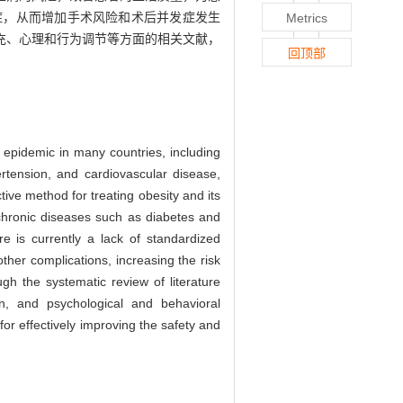
症，从而增加手术风险和术后并发症发生
Metrics
充、心理和行为调节等方面的相关文献，
回顶部
 epidemic in many countries, including
ertension, and cardiovascular disease,
ive method for treating obesity and its
f chronic diseases such as diabetes and
re is currently a lack of standardized
ther complications, increasing the risk
gh the systematic review of literature
on, and psychological and behavioral
or effectively improving the safety and