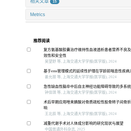
相关文章
15
Metrics
推荐阅读
复方氨基酸胶囊治疗维持性血液透析患者营养不良
效性和安全性
吴望舒 等, 上海交通大学学报(医学版), 2024
基于ems管理模式的延续性护理在学龄前喘息性疾病
姜允丽 等, 上海交通大学学报(医学版), 2024
急性缺血性脑卒中后自主神经功能障碍导致的多系
钟佳琪 等, 上海交通大学学报(医学版), 2024
术后早期应用唑来膦酸对骨质疏松性股骨转子间骨
响
王北辰 等, 上海交通大学学报(医学版), 2024
减重代谢手术对人体成分影响的研究现状与展望
中国普通外科杂志, 2025