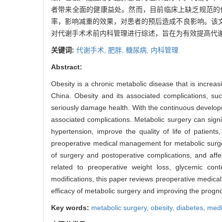
者带来全面的健康益处。然而，目前临床上缺乏规范的
率，影响减重的效果，对患者的预后造成不良影响。该
对代谢手术术前内科管理进行综述，旨在为有效提高代
关键词:
代谢手术,
肥胖,
糖尿病,
内科管理
Abstract:
Obesity is a chronic metabolic disease that is incre
China. Obesity and its associated complications, suc
seriously damage health. With the continuous developm
associated complications. Metabolic surgery can signi
hypertension, improve the quality of life of patient
preoperative medical management for metabolic surgery
of surgery and postoperative complications, and affec
related to preoperative weight loss, glycemic cont
modifications, this paper reviews preoperative medical
efficacy of metabolic surgery and improving the prognos
Key words:
metabolic surgery,
obesity,
diabetes,
med