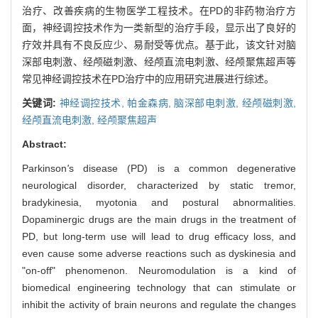
治疗、改善疾病的生物医学工程技术。在PD的非药物治疗方
面，神经调控技术作为一类新型的治疗手段，显示出了良好的
疗效并具有不良反应少、易耐受等优点。基于此，该文针对脑
深部电刺激、经颅磁刺激、经颅直流电刺激、经颅聚焦超声等
常见神经调控技术在PD治疗中的应用研究进展进行综述。
关键词:
神经调控技术,
帕金森病,
脑深部电刺激,
经颅磁刺激,
经颅直流电刺激,
经颅聚焦超声
Abstract:
Parkinson
'
s disease (PD) is a common degenerative
neurological disorder, characterized by static tremor,
bradykinesia, myotonia and postural abnormalities.
Dopaminergic drugs are the main drugs in the treatment of
PD, but long-term use will lead to drug efficacy loss, and
even cause some adverse reactions such as dyskinesia and
"on-off" phenomenon. Neuromodulation is a kind of
biomedical engineering technology that can stimulate or
inhibit the activity of brain neurons and regulate the changes