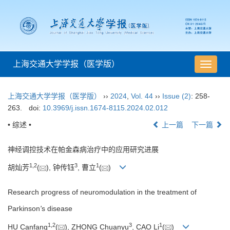
上海交通大学学报（医学版）
导
航
切
上海交通大学学报（医学版）
››
2024
,
Vol. 44
››
Issue (2)
: 258-
换
263.
doi:
10.3969/j.issn.1674-8115.2024.02.012
• 综述 •
上一篇
下一篇
神经调控技术在帕金森病治疗中的应用研究进展
1
,
2
3
1
胡灿芳
(
), 钟传钰
, 曹立
(
)
Research progress of neuromodulation in the treatment of
Parkinson
'
s disease
1
,
2
3
1
HU Canfang
(
), ZHONG Chuanyu
, CAO Li
(
)