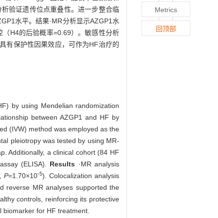
定位分析验证遗传位点重叠性。进一步整合临
Metrics
浆AZGP1水平。结果·MR分析显示AZGP1水
回顶部
（H4的后验概率=0.69）。敏感性分析
HF具有保护性因果效应，可作为HF治疗的
(HF) by using Mendelian randomization
elationship between AZGP1 and HF by
hted (IVW) method was employed as the
al pleiotropy was tested by using MR-
 Additionally, a clinical cohort (84 HF
 assay (ELISA).
Results
·MR analysis
-5
0,
P
=1.70×10
). Colocalization analysis
and reverse MR analyses supported the
hy controls, reinforcing its protective
l biomarker for HF treatment.