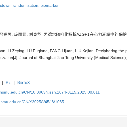
delian randomization,
biomarker
莹, 吕福强, 庞丽娟, 刘克坚. 孟德尔随机化解析AZGP1在心力衰竭中的保
n, LI Zeying, LÜ Fuqiang, PANG Lijuan, LIU Kejian. Deciphering the pr
zation[J]. Journal of Shanghai Jiao Tong University (Medical Science)
|
Ris
|
BibTeX
shsmu.edu.cn/CN/10.3969/j.issn.1674-8115.2025.08.011
shsmu.edu.cn/CN/Y2025/V45/I8/1035