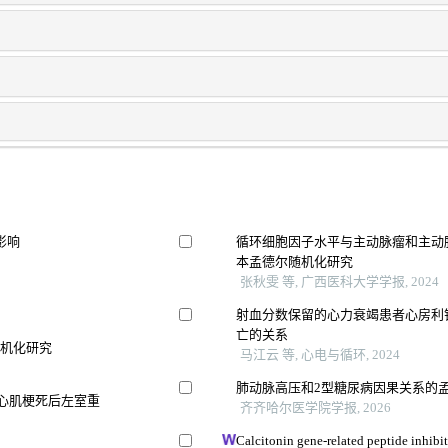
影响
循环细胞因子水平与主动脉瘤和主动脉
本孟德尔随机化研究
张秋雯 等, 广西医科大学学报, 2024
射血分数保留的心力衰竭患者心房利
亡的关系
随机化研究
马江云 等, 心电与循环, 2024
肺动脉高压和2型糖尿病因果关系的
型心肌梗死后左室重
齐齐哈尔医学院学报, 2026
Calcitonin gene-related peptide inhibit