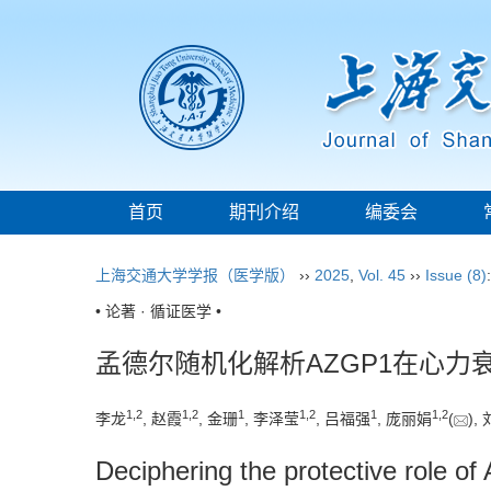
首页
期刊介绍
编委会
上海交通大学学报（医学版）
››
2025
,
Vol. 45
››
Issue (8)
• 论著 · 循证医学 •
孟德尔随机化解析AZGP1在心力
1
,
2
1
,
2
1
1
,
2
1
1
,
2
李龙
, 赵霞
, 金珊
, 李泽莹
, 吕福强
, 庞丽娟
(
),
Deciphering the protective role o