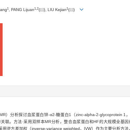
1
1
,
2
1
iang
, PANG Lijuan
(
), LIU Kejian
(
)
MR）分析探讨血浆蛋白锌-α2-糖蛋白1（zinc-alpha-2-glycoprotein 1
。方法·采用双样本MR分析，整合血浆蛋白和HF的大规模全基因组关联研究（ge
逆方差加权（inverse-variance weighted，IVW）作为主要分析