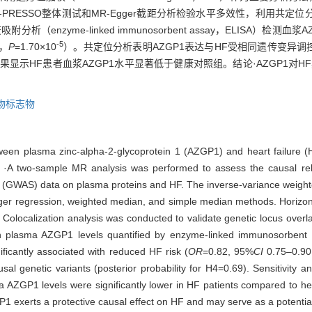
-PRESSO整体测试和MR-Egger截距分析检验水平多效性，利用共
enzyme-linked immunosorbent assay，ELISA）检测血
-5
0，
P
=1.70×10
）。共定位分析表明AZGP1表达与HF受相同遗传变异调控
果显示HF患者血浆AZGP1水平显著低于健康对照组。结论·AZGP1对
物标志物
tween plasma zinc-alpha-2-glycoprotein 1 (AZGP1) and heart failure 
·A two-sample MR analysis was performed to assess the causal r
dy (GWAS) data on plasma proteins and HF. The inverse-variance weig
er regression, weighted median, and simple median methods. Horizont
localization analysis was conducted to validate genetic locus overlap.
ith plasma AZGP1 levels quantified by enzyme-linked immunosorbent
icantly associated with reduced HF risk (
OR
=0.82, 95%
CI
0.75‒0.9
l genetic variants (posterior probability for H4=0.69). Sensitivity 
 AZGP1 levels were significantly lower in HF patients compared to healt
 exerts a protective causal effect on HF and may serve as a potentia