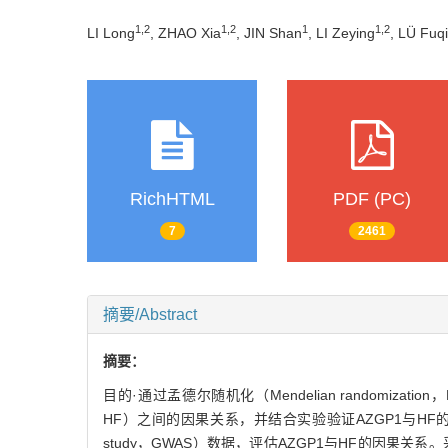
1
,
2
1
,
2
1
1
,
2
LI Long
, ZHAO Xia
, JIN Shan
, LI Zeying
, LÜ Fuq
RichHTML
PDF (PC)
7
2461
摘要/Abstract
摘要：
目的·通过孟德尔随机化（Mendelian randomization，
HF）之间的因果关系，并结合实验验证AZGP1与HF的关联
study，GWAS）数据，评估AZGP1与HF的因果关系。采用