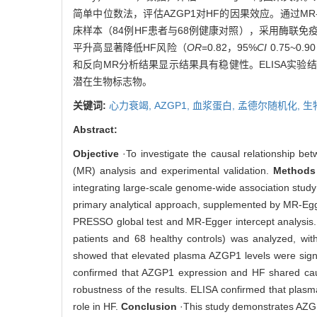
简单中位数法，评估AZGP1对HF的因果效应。通过MR
床样本（84例HF患者与68例健康对照），采用酶联免疫吸附分析（
平升高显著降低HF风险（
OR
=0.82，95%
CI
0.75~0.9
和反向MR分析结果显示结果具有稳健性。ELISA实验结
潜在生物标志物。
关键词:
心力衰竭,
AZGP1,
血浆蛋白,
孟德尔随机化,
生
Abstract:
Objective
·To investigate the causal relationship be
(MR) analysis and experimental validation.
Methods
integrating large-scale genome-wide association stu
primary analytical approach, supplemented by MR-Egg
PRESSO global test and MR-Egger intercept analysis. Co
patients and 68 healthy controls) was analyzed, w
showed that elevated plasma AZGP1 levels were signif
confirmed that AZGP1 expression and HF shared causa
robustness of the results. ELISA confirmed that plasma
role in HF.
Conclusion
·This study demonstrates AZGP1