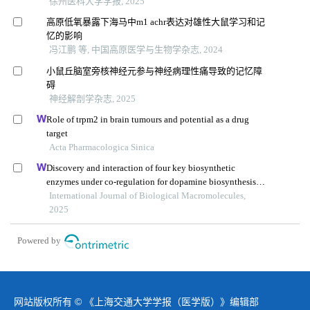
徐州医科大学学报, 2025
高原低氧暴露下海马中m1 achr表达对雄性大鼠学习和记
忆的影响
冯江鹏 等, 中国高原医学与生物学杂志, 2024
小鼠丘脑室旁核神经元参与神经病理性痛导致的记忆障
碍
神经解剖学杂志, 2025
Role of trpm2 in brain tumours and potential as a drug
target
Acta Pharmacologica Sinica
Discovery and interaction of four key biosynthetic
enzymes under co-regulation for dopamine biosynthesis
with marine meyerozyma guilliermondii gxdk6 and
International Journal of Biological Macromolecules,
bacillus aryabhattai nm1-a2
2025
Powered by
网站版权所有 © 《上海交通大学学报（医学版）》编辑部