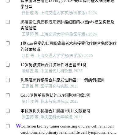
套细胞淋巴瘤在18f-fdg pet/ct中的显像特征及细胞形态
学分型
任怡璇 等, 上海交通大学学报(医学版), 2024
肺癌恶性胸腔积液来源肿瘤细胞的小鼠pdx模型构建及
实验验证
王梦婷 等, 上海交通大学学报(医学版), 2024
1例kras突变的结直肠癌患者术前接受化疗联合免疫治疗
的效果报道
江怡 等, 上海交通大学学报(医学版), 2025
12岁男孩肺癌合并肺癌性淋巴管炎1例
喻静雯 等, 中国当代儿科杂志, 2025
乳腺癌肺转移瘤合并原发性肺癌：一例病例报道
王嘉维 等, 医学研究与实践, 2025
Cd56阴性单形性结外nk/t细胞淋巴瘤1例
吴仕收 等, 临床与病理杂志, 2025
甲状腺乳头状癌合并鳞癌1例并文献复习
刘玉婷 等, 重庆医科大学学报, 2022
Collision kidney tumor consisting of clear cell renal cell
carcinoma and primary renal mantle cell lymphoma: a case