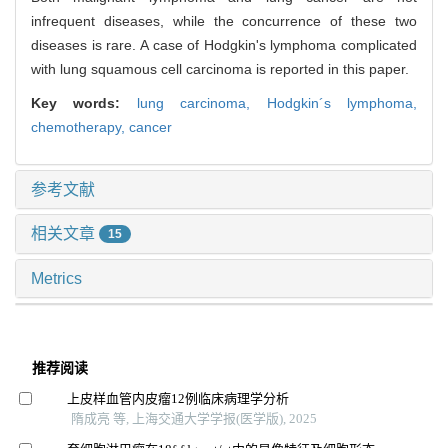
infrequent diseases, while the concurrence of these two
diseases is rare. A case of Hodgkin's lymphoma complicated
with lung squamous cell carcinoma is reported in this paper.
Key words:
lung carcinoma,
Hodgkin´s lymphoma,
chemotherapy,
cancer
参考文献
相关文章
15
Metrics
推荐阅读
上皮样血管内皮瘤12例临床病理学分析
隋成亮 等, 上海交通大学学报(医学版), 2025