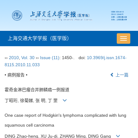
上海交通大学学报（医学版）
导
航
切
››
2010
,
Vol. 30
››
Issue (11)
: 1450-.
doi:
10.3969/j.issn.1674-
换
8115.2010.11.033
• 病例报告 •
上一篇
霍奇金淋巴瘤合并肺鳞癌一例报道
丁昭珩, 徐菊娣, 张 明, 丁 罡
One case report of Hodgkin′s lymphoma complicated with lung
squamous cell carcinoma
DING Zhao-heng, XU Ju-di, ZHANG Ming, DING Gang