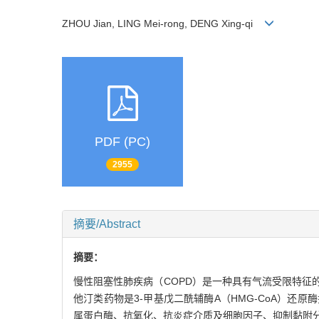
ZHOU Jian, LING Mei-rong, DENG Xing-qi
PDF (PC)
2955
摘要/Abstract
摘要：
慢性阻塞性肺疾病（COPD）是一种具有气流受限特
他汀类药物是3-甲基戊二酰辅酶A（HMG-CoA）
属蛋白酶、抗氧化、抗炎症介质及细胞因子、抑制黏附分