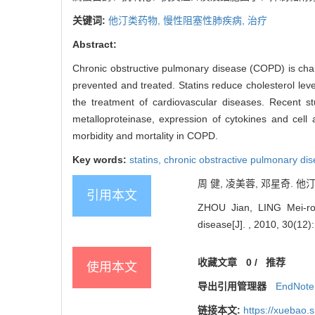
关键词:
他汀类药物,
慢性阻塞性肺疾病,
治疗
Abstract:
Chronic obstructive pulmonary disease (COPD) is chara
prevented and treated. Statins reduce cholesterol le
the treatment of cardiovascular diseases. Recent st
metalloproteinase, expression of cytokines and cell 
morbidity and mortality in COPD.
Key words:
statins,
chronic obstractive pulmonary di
周 健, 凌美蓉, 邓星奇. 他汀
引用本文
ZHOU Jian, LING Mei-ron
disease[J]. , 2010, 30(12)
收藏文章
0
/
推荐
使用本文
导出引用管理器
EndNote
链接本文:
https://xuebao.