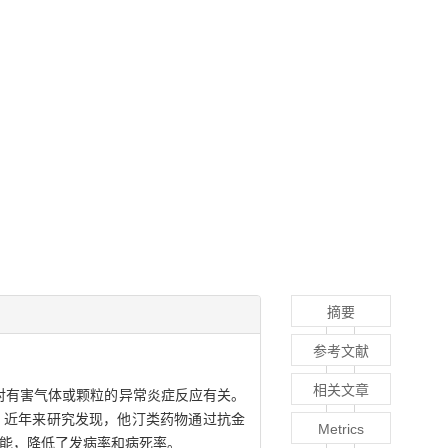
摘要
参考文献
相关文章
对有害气体或颗粒的异常炎症反应有关。
疗。近年来研究发现，他汀类药物通过抗金
Metrics
功能，降低了发病率和病死率。