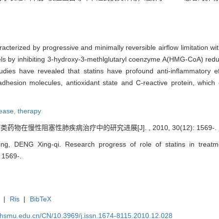
cterized by progressive and minimally reversible airflow limitation w
vels by inhibiting 3-hydroxy-3-methlglutaryl coenzyme A(HMG-CoA) redu
udies have revealed that statins have profound anti-inflammatory ef
adhesion molecules, antioxidant state and C-reactive protein, which 
sease,
therapy
类药物在慢性阻塞性肺疾病治疗中的研究进展[J]. , 2010, 30(12): 1569-.
g, DENG Xing-qi. Research progress of role of statins in treatme
: 1569-.
|
Ris
|
BibTeX
shsmu.edu.cn/CN/10.3969/j.issn.1674-8115.2010.12.028