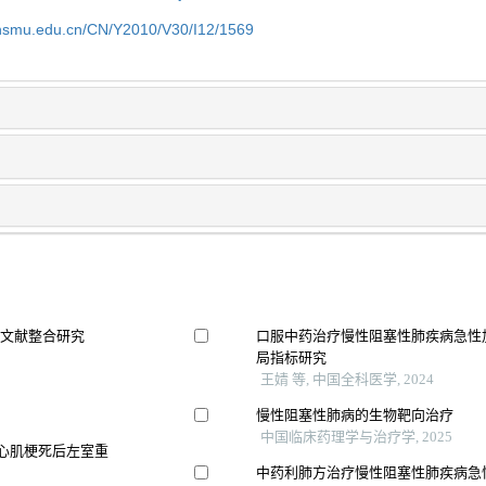
shsmu.edu.cn/CN/Y2010/V30/I12/1569
及文献整合研究
口服中药治疗慢性阻塞性肺疾病急性
局指标研究
王婧 等, 中国全科医学, 2024
慢性阻塞性肺病的生物靶向治疗
中国临床药理学与治疗学, 2025
型心肌梗死后左室重
中药利肺方治疗慢性阻塞性肺疾病急