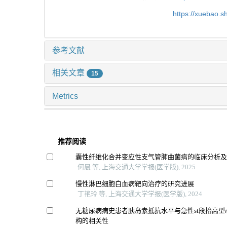
https://xuebao.
参考文献
相关文章
15
Metrics
推荐阅读
囊性纤维化合并变应性支气管肺曲菌病的临床分析
何晨 等, 上海交通大学学报(医学版), 2025
慢性淋巴细胞白血病靶向治疗的研究进展
丁艳玲 等, 上海交通大学学报(医学版), 2024
无糖尿病病史患者胰岛素抵抗水平与急性st段抬高
构的相关性