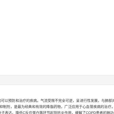
征的可以预防和治疗的疾病。气流受限不完全可逆，呈进行性发展，与肺部
还原酶抑制剂，是最为经典和有效的降脂药物，广泛应用于心血管疾病的治
子表达、降低C反应蛋白等环节起到抗炎作用，缓解了COPD患者的肺