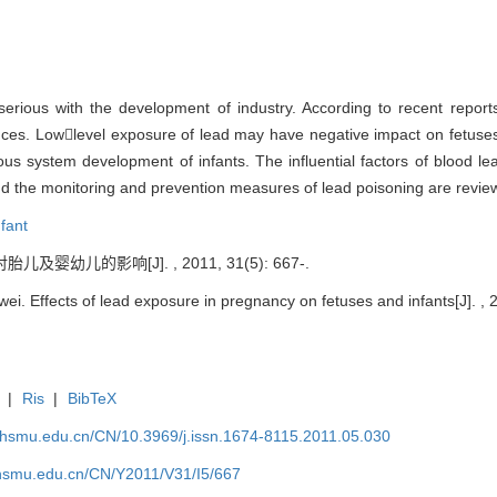
erious with the development of industry. According to recent reports
ences. Lowlevel exposure of lead may have negative impact on fetu
vous system development of infants. The influential factors of blood l
nd the monitoring and prevention measures of lead poisoning are review
nfant
及婴幼儿的影响[J]. , 2011, 31(5): 667-.
 Effects of lead exposure in pregnancy on fetuses and infants[J]. , 2
|
Ris
|
BibTeX
shsmu.edu.cn/CN/10.3969/j.issn.1674-8115.2011.05.030
shsmu.edu.cn/CN/Y2011/V31/I5/667