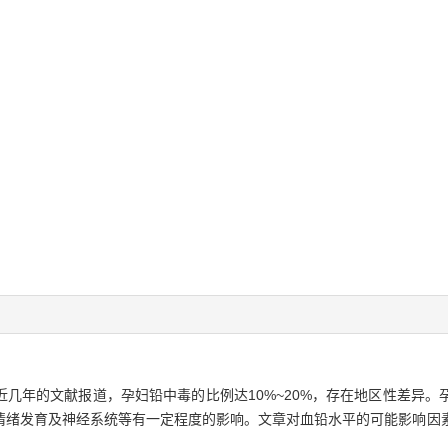
几年的文献报道，孕妇铅中毒的比例达10%~20%，存在地区性差异。
情绪发育及神经系统等有一定程度的影响。文章对血铅水平的可能影响因