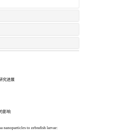
研究进展
的影响
 nanoparticles to zebrafish larvae: