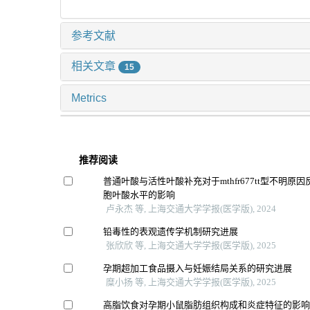
参考文献
相关文章
15
Metrics
推荐阅读
普通叶酸与活性叶酸补充对于mthfr677tt型不明原
胞叶酸水平的影响
卢永杰 等, 上海交通大学学报(医学版), 2024
铅毒性的表观遗传学机制研究进展
张欣欣 等, 上海交通大学学报(医学版), 2025
孕期超加工食品摄入与妊娠结局关系的研究进展
糜小扬 等, 上海交通大学学报(医学版), 2025
高脂饮食对孕期小鼠脂肪组织构成和炎症特征的影