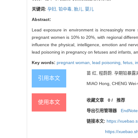
关键词:
孕妇,
铅中毒,
胎儿,
婴儿
Abstract:
Lead exposure in environment is increasingly more s
pregnant women is 10% to 20%, with regional differ
influence the physical, intelligence, emotion and ner
lead poisoning in pregnancy on fetuses and infants, a
Key words:
pregnant woman,
lead poisoning,
fetus,
i
苗 红, 程蔚蔚. 孕期铅暴露对胎儿
引用本文
MIAO Hong, CHENG Wei-wei.
收藏文章
0
/
推荐
使用本文
导出引用管理器
EndNote
链接本文:
https://xuebao.
https://xuebao.