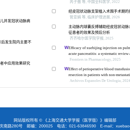
芮子傲 等, 中国全科医学, 2022
经皮冠状动脉支架植入术围手术期的
管亚娟 等, 临床护理进展, 2026
患儿并发冠状动脉病
主动脉内球囊反搏辅助经皮冠状动脉
征患者的效果及预后分析
齐齐哈尔医学院学报, 2025
术后发生院内主要不
Efficacy of xuebijing injection on pu
acute pancreatitis: a systematic review
Frontiers in Pharmacology, 2025
患者中应用效果研究
Effect of perioperative blood transfusio
resection in patients with non-metastati
retrospective analysis
Archivos Espanoles De Urologia, 202
网站版权所有 © 《上海交通大学学报（医学版）》编辑部
路280号 邮编：200025 电话：021-63846590 E-mail：
xuebao