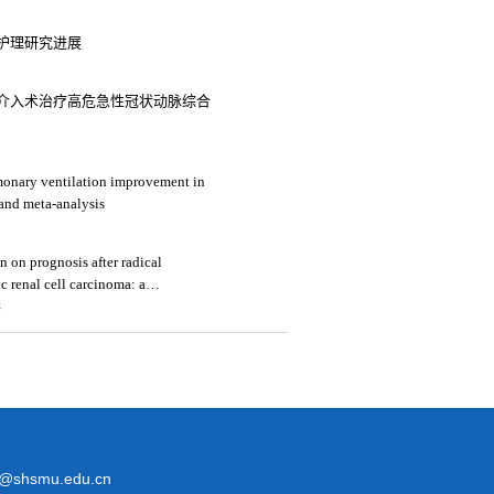
护理研究进展
介入术治疗高危急性冠状动脉综合
lmonary ventilation improvement in
 and meta-analysis
n on prognosis after radical
c renal cell carcinoma: a
4
@shsmu.edu.cn