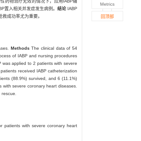
性药物治疗无效的情况下，应用IABP辅
Metrics
IABP置入相关并发症发生病例。
结论
IABP
抢救成功率尤为重要。
回顶部
eases.
Methods
The clinical data of 54
process of IABP and nursing procedures
 was applied to 2 patients with severe
patients received IABP catheterization
tients (88.9%) survived, and 6 (11.1%)
nts with severe coronary heart diseases.
e rescue.
or patients with severe coronary heart