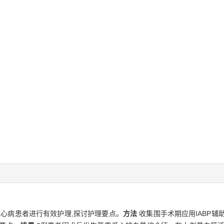
冠心病患者进行有效护理,探讨护理要点。
方法
收集围手术期应用IABP辅