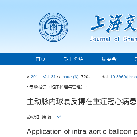
首页
期刊介绍
编委会
››
2011
,
Vol. 31
››
Issue (6)
: 720-.
doi:
10.3969/j.iss
• 专题报道（临床护理与管理） •
主动脉内球囊反搏在重症冠心病患
彭彩虹, 康 磊
Application of intra-aortic balloon