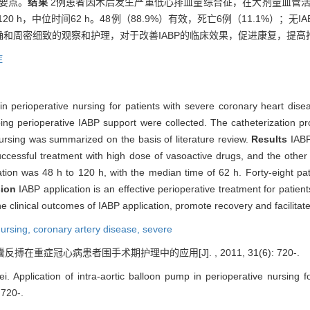
理要点。
结果
2例患者因术后发生严重低心排血量综合征，在大剂量血管活
0 h，中位时间62 h。48例（88.9%）有效，死亡6例（11.1%）；无
和周密细致的观察和护理，对于改善IABP的临床效果，促进康复，提高
症
in perioperative nursing for patients with severe coronary heart dis
ing perioperative IABP support were collected. The catheterization 
nursing was summarized on the basis of literature review.
Results
IABP
ccessful treatment with high dose of vasoactive drugs, and the other 
ation was 48 h to 120 h, with the median time of 62 h. Forty-eight pa
sion
IABP application is an effective perioperative treatment for patie
e clinical outcomes of IABP application, promote recovery and facilitat
ursing,
coronary artery disease, severe
反搏在重症冠心病患者围手术期护理中的应用[J]. , 2011, 31(6): 720-.
Application of intra-aortic balloon pump in perioperative nursing f
 720-.