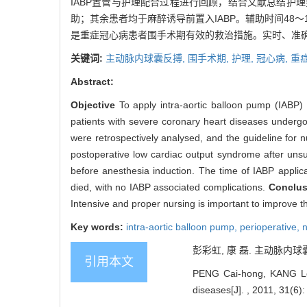
IABP置管与护理配合过程进行回顾，结合文献总结护
助；其余患者均于麻醉诱导前置入IABP。辅助时间48～12
是重症冠心病患者围手术期有效的救治措施。实时、准确
关键词:
主动脉内球囊反搏,
围手术期,
护理,
冠心病, 重
Abstract:
Objective
To apply intra-aortic balloon pump (IABP) 
patients with severe coronary heart diseases undergo
were retrospectively analysed, and the guideline for 
postoperative low cardiac output syndrome after unsu
before anesthesia induction. The time of IABP applic
died, with no IABP associated complications.
Conclu
Intensive and proper nursing is important to improve th
Key words:
intra-aortic balloon pump,
perioperative,
n
彭彩虹, 康 磊. 主动脉内球囊
引用本文
PENG Cai-hong, KANG Lei. 
diseases[J]. , 2011, 31(6):