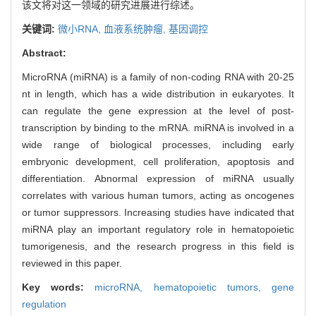
该文将对这一领域的研究进展进行综述。
关键词:
微小RNA,
血液系统肿瘤,
基因调控
Abstract:
MicroRNA (miRNA) is a family of non-coding RNA with 20-25
nt in length, which has a wide distribution in eukaryotes. It
can regulate the gene expression at the level of post-
transcription by binding to the mRNA. miRNA is involved in a
wide range of biological processes, including early
embryonic development, cell proliferation, apoptosis and
differentiation. Abnormal expression of miRNA usually
correlates with various human tumors, acting as oncogenes
or tumor suppressors. Increasing studies have indicated that
miRNA play an important regulatory role in hematopoietic
tumorigenesis, and the research progress in this field is
reviewed in this paper.
Key words:
microRNA,
hematopoietic tumors,
gene
regulation