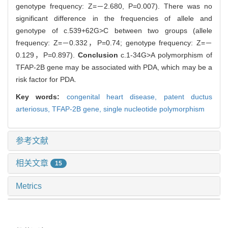
genotype frequency: Z=－2.680, P=0.007). There was no
significant difference in the frequencies of allele and
genotype of c.539+62G>C between two groups (allele
frequency: Z=－0.332，P=0.74; genotype frequency: Z=－
0.129，P=0.897).
Conclusion
c.1-34G>A polymorphism of
TFAP-2B gene may be associated with PDA, which may be a
risk factor for PDA.
Key words:
congenital heart disease,
patent ductus
arteriosus,
TFAP-2B gene,
single nucleotide polymorphism
参考文献
相关文章
15
Metrics