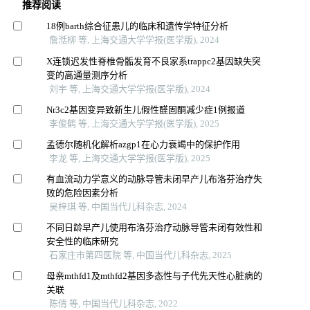
推荐阅读
18例barth综合征患儿的临床和遗传学特征分析
詹湉柳 等, 上海交通大学学报(医学版), 2024
X连锁迟发性脊椎骨骺发育不良家系trappc2基因缺失突
变的高通量测序分析
刘宇 等, 上海交通大学学报(医学版), 2024
Nr3c2基因变异致新生儿假性醛固酮减少症1例报道
李俊鹤 等, 上海交通大学学报(医学版), 2025
孟德尔随机化解析azgp1在心力衰竭中的保护作用
李龙 等, 上海交通大学学报(医学版), 2025
有血流动力学意义的动脉导管未闭早产儿布洛芬治疗失
败的危险因素分析
吴梓琪 等, 中国当代儿科杂志, 2024
不同日龄早产儿使用布洛芬治疗动脉导管未闭有效性和
安全性的临床研究
石家庄市第四医院 等, 中国当代儿科杂志, 2025
母亲mthfd1及mthfd2基因多态性与子代先天性心脏病的
关联
陈倩 等, 中国当代儿科杂志, 2022